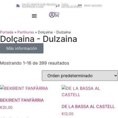
ENVÍO GRATIS POR PEDIDO
FÁCIL
PAGO SEGURO
SUPERIOR A 100€
DEVOLUCIÓN
Colección 2i2quartet
Cursos / Clases de edición de Partituras (Sibelius)
Portada
»
Partituras
»
Dolçaina - Dulzaina
Dolçaina - Dulzaina
Más información
Mostrando 1–16 de 399 resultados
BEKIRENT FANFÀRRIA
DE LA BASSA AL CASTELL
€
20,00
€
12,00