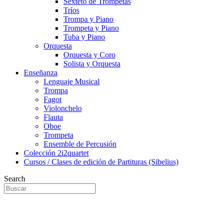
Sexteto de Trompetas
Tríos
Trompa y Piano
Trompeta y Piano
Tuba y Piano
Orquesta
Orquesta y Coro
Solista y Orquesta
Enseñanza
Lenguaje Musical
Trompa
Fagot
Violonchelo
Flauta
Oboe
Trompeta
Ensemble de Percusión
Colección 2i2quartet
Cursos / Clases de edición de Partituras (Sibelius)
Search