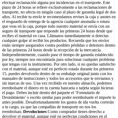
efectuar reclamación alguna por incidencias en el transporte. Este
plazo de 24 horas se refiere exclusivamente a las reclamaciones de
transporte, no afecta en ningún caso al plazo de garantía legal de dos
años. Al recibir tu envío te recomendamos revises la caja y anotes en
el resguardo de entrega de la agencia cualquier anomalía o rotura
que veas en la caja, porque todo nuestro material se envía con un
seguro de transporte que responde las primeras 24 horas desde que
recibes el material en casa. Llámanos inmediatamente si detectas
cualquier golpe al recibir los productos. Recuerda que los envíos
están siempre asegurados contra posibles pérdidas o deterioro dentro
de las primeras 24 horas desde la recepción de la mercancía.
Independientemente, cuando pase el tiempo de garantía establecido
por ley, siempre nos encontrarás para solucionar cualquier problema
que tengas con tu instrumento. Por otro lado, si no quedas satisfecho
con el material, aunque esté en perfecto estado durante los primeros
15, puedes devolverlo dentro de su embalaje original junto con los
manuales de instrucciones y todos los accesorios que te enviamos y
sin marcas de uso. Una vez recibido en nuestro almacén, podemos
reembolsarte el dinero en tu cuenta bancaria o tarjeta según hicieras
el pago. Debes incluir dentro del paquete el ‘Formulario de
Desistimiento’ o escrito similar para poder reembolsarte el importe lo
antes posible. Desafortunadamente los gastos de ida vuelta correrán
a tu cargo, ya que las compañías de transporte no nos los
reembolsan.
Devoluciones
Como comprador tienes derecho a
devolver el material, aunque esté en perfectas condiciones en el