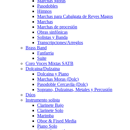
Marchas Moras
Pasodobles
Himnos
Marchas para Cabalgata de Reyes Magos
Marchas
Marchas de procesión
Obras sinfónicas
Solistas y Banda
Transcripciones/Arreglos
Brass Band
Fanfarria
Suite
Coro Voces Mixtas SATB
Dolçaina/Dulzaina
Dolçaina y Piano
Marchas Moras (Dolç)
Pasodoble Cercavila (Dolç)
Soprano, Dulzainas, Metales y Percusión
Dúos
Instrumento solista
Clarinete Bajo
Clarinete Solo
Marimba
Oboe & Fixed Media
Piano Solo