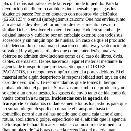
plazo 15 días naturales desde la recepción de tu pedido. Para la
devolución del dinero o cambio es indispensable que sigas los
siguientes pasos: Ponte en contacto con nosotros vía telefónica
(626581234) o email (info@gtemusica.com) Que nos envíes, junto
al material a devolver, el formulario de desistimiento o escrito
similar. Debes devolver el material empaquetado en su embalaje
original intacto y cubierto por un embalaje exterior, con todos sus
accesorios y sin ningún tipo de huellas. En caso de que el producto
esté deteriorado se hará una estimación cuantitativa y se deducirá de
su valor. Hay algunos artículos que como entenderás, una vez
abiertos no admiten devoluciones como es el caso de libros, dvds,
cables, cuerdas etc. Debes hacernos llegar el material mediante la
agencia de transporte que prefieras. Siempre a PORTES
PAGADOS, no recogemos ningún material a portes debidos. Si el
material sufre algún desperfecto la responsabilidad será tuya en este
caso de devolución. Te recomendamos que te tomes tu tiempo
embalando bien el paquete. Si realizas un cambio de producto y no
se debe a un error nuestro, los gastos de envío tanto de ida como de
vuelta correrán a tu cargo.
Incidencias con la agencia de
transporte
Embalamos cuidadosamente todos los pedidos para que
no sufran ningún desperfecto durante el transporte hasta tu
domicilio, pero si aun así has notado que alguna caja tiene alguna
rotura, abolladura o golpe, especifícalo en el albarán que la agencia
de transporte te hará firmar y contacta con nosotros de inmediato
(hay un plazo de 24 horas desde la recepción del material para