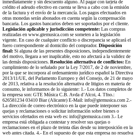
inmediatamente y sin descuento alguno. Al pagar con tarjeta de
crédito el adeudo efectivo en cuenta se lleva a cabo con la emisión
de la factura y el envío de la mercancía. Los pagos efectuados en
otras monedas serán abonados en cuenta según la compensación
bancaria. Los gastos bancarios deben ser soportados por el cliente.
Legislación aplicable y jurisdicción competente:
Las compras
realizadas en www.gtemusica.com se someten a la legislación
vigente. En caso de cualquier conflicto o discrepancia se aplicará el
fuero correspondiente al domicilio del comprador.
Disposición
final:
Si alguna de las presentes disposiciones, independientemente
del motivo, llegara a ser inaplicable, esto no afectará a la validez de
las demás disposiciones.
Resolución alternativa de conflictos:
En
cumplimiento de lo señalado por la Ley 7/2017, de 2 de noviembre,
por la que se incorpora al ordenamiento jurídico español la Directiva
2013/11/UE, del Parlamento Europeo y del Consejo, de 21 de mayo
de 2013, relativa a la resolución alternativa de litigios en materia de
consumo, le informamos de lo siguiente: 1.- Los datos completos de
la empresa son: GTE Música C.B. Avda d’Alcoi, 4. Tfno.:
626581234 03410 Biar (Alicante) E-Mail: info@gtemusica.com 2.-
La dirección de correo electrónico en la que puede interponer sus
quejas y reclamaciones o solicitar información sobre bienes o
servicios ofertados en esta web es: info@gtemusica.com 3.- Le
empresa está obligada a contestar y resolver sus quejas o
reclamaciones en el plazo de treinta días desde su interposición en la
web antes citada. 4.- En el supuesto de que esta empresa no resuelva