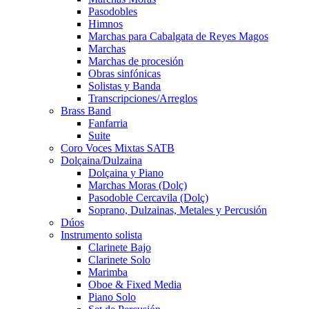
Pasodobles
Himnos
Marchas para Cabalgata de Reyes Magos
Marchas
Marchas de procesión
Obras sinfónicas
Solistas y Banda
Transcripciones/Arreglos
Brass Band
Fanfarria
Suite
Coro Voces Mixtas SATB
Dolçaina/Dulzaina
Dolçaina y Piano
Marchas Moras (Dolç)
Pasodoble Cercavila (Dolç)
Soprano, Dulzainas, Metales y Percusión
Dúos
Instrumento solista
Clarinete Bajo
Clarinete Solo
Marimba
Oboe & Fixed Media
Piano Solo