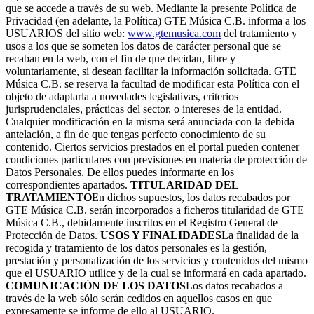
que se accede a través de su web. Mediante la presente Política de
Privacidad (en adelante, la Política) GTE Música C.B. informa a los
USUARIOS del sitio web:
www.gtemusica.com
del tratamiento y
usos a los que se someten los datos de carácter personal que se
recaban en la web, con el fin de que decidan, libre y
voluntariamente, si desean facilitar la información solicitada. GTE
Música C.B. se reserva la facultad de modificar esta Política con el
objeto de adaptarla a novedades legislativas, criterios
jurisprudenciales, prácticas del sector, o intereses de la entidad.
Cualquier modificación en la misma será anunciada con la debida
antelación, a fin de que tengas perfecto conocimiento de su
contenido. Ciertos servicios prestados en el portal pueden contener
condiciones particulares con previsiones en materia de protección de
Datos Personales. De ellos puedes informarte en los
correspondientes apartados.
TITULARIDAD DEL
TRATAMIENTO
En dichos supuestos, los datos recabados por
GTE Música C.B. serán incorporados a ficheros titularidad de GTE
Música C.B., debidamente inscritos en el Registro General de
Protección de Datos.
USOS Y FINALIDADES
La finalidad de la
recogida y tratamiento de los datos personales es la gestión,
prestación y personalización de los servicios y contenidos del mismo
que el USUARIO utilice y de la cual se informará en cada apartado.
COMUNICACIÓN DE LOS DATOS
Los datos recabados a
través de la web sólo serán cedidos en aquellos casos en que
expresamente se informe de ello al USUARIO.