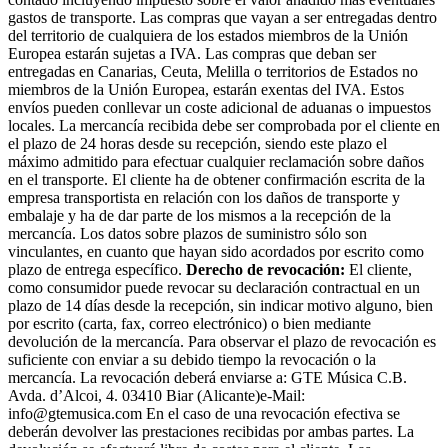
gastos de transporte. Las compras que vayan a ser entregadas dentro
del territorio de cualquiera de los estados miembros de la Unión
Europea estarán sujetas a IVA. Las compras que deban ser
entregadas en Canarias, Ceuta, Melilla o territorios de Estados no
miembros de la Unión Europea, estarán exentas del IVA. Estos
envíos pueden conllevar un coste adicional de aduanas o impuestos
locales. La mercancía recibida debe ser comprobada por el cliente en
el plazo de 24 horas desde su recepción, siendo este plazo el
máximo admitido para efectuar cualquier reclamación sobre daños
en el transporte. El cliente ha de obtener confirmación escrita de la
empresa transportista en relación con los daños de transporte y
embalaje y ha de dar parte de los mismos a la recepción de la
mercancía. Los datos sobre plazos de suministro sólo son
vinculantes, en cuanto que hayan sido acordados por escrito como
plazo de entrega específico.
Derecho de revocación:
El cliente,
como consumidor puede revocar su declaración contractual en un
plazo de 14 días desde la recepción, sin indicar motivo alguno, bien
por escrito (carta, fax, correo electrónico) o bien mediante
devolución de la mercancía. Para observar el plazo de revocación es
suficiente con enviar a su debido tiempo la revocación o la
mercancía. La revocación deberá enviarse a: GTE Música C.B.
Avda. d’Alcoi, 4. 03410 Biar (Alicante)e-Mail:
info@gtemusica.com En el caso de una revocación efectiva se
deberán devolver las prestaciones recibidas por ambas partes. La