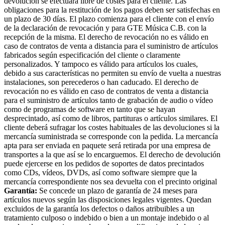
devolución se efectuará libre de costes para el cliente. Las
obligaciones para la restitución de los pagos deben ser satisfechas en
un plazo de 30 días. El plazo comienza para el cliente con el envío
de la declaración de revocación y para GTE Música C.B. con la
recepción de la misma. El derecho de revocación no es válido en
caso de contratos de venta a distancia para el suministro de artículos
fabricados según especificación del cliente o claramente
personalizados. Y tampoco es válido para artículos los cuales,
debido a sus características no permiten su envío de vuelta a nuestras
instalaciones, son perecederos o han caducado. El derecho de
revocación no es válido en caso de contratos de venta a distancia
para el suministro de artículos tanto de grabación de audio o vídeo
como de programas de software en tanto que se hayan
desprecintado, así como de libros, partituras o artículos similares. El
cliente deberá sufragar los costes habituales de las devoluciones si la
mercancía suministrada se corresponde con la pedida. La mercancía
apta para ser enviada en paquete será retirada por una empresa de
transportes a la que así se lo encarguemos. El derecho de devolución
puede ejercerse en los pedidos de soportes de datos precintados
como CDs, vídeos, DVDs, así como software siempre que la
mercancía correspondiente nos sea devuelta con el precinto original
Garantía:
Se concede un plazo de garantía de 24 meses para
artículos nuevos según las disposiciones legales vigentes. Quedan
excluidos de la garantía los defectos o daños atribuibles a un
tratamiento culposo o indebido o bien a un montaje indebido o al