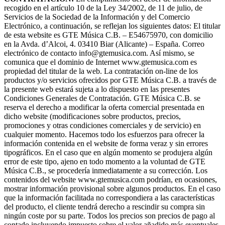
recogido en el artículo 10 de la Ley 34/2002, de 11 de julio, de
Servicios de la Sociedad de la Información y del Comercio
Electrónico, a continuación, se reflejan los siguientes datos: El titular
de esta website es GTE Música C.B. – E54675970, con domicilio
en la Avda. d’Alcoi, 4. 03410 Biar (Alicante) – España. Correo
electrónico de contacto info@gtemusica.com. Así mismo, se
comunica que el dominio de Internet www.gtemusica.com es
propiedad del titular de la web. La contratación on-line de los
productos y/o servicios ofrecidos por GTE Música C.B. a través de
la presente web estará sujeta a lo dispuesto en las presentes
Condiciones Generales de Contratación. GTE Música C.B. se
reserva el derecho a modificar la oferta comercial presentada en
dicho website (modificaciones sobre productos, precios,
promociones y otras condiciones comerciales y de servicio) en
cualquier momento. Hacemos todo los esfuerzos para ofrecer la
información contenida en el website de forma veraz y sin errores
tipográficos. En el caso que en algún momento se produjera algún
error de este tipo, ajeno en todo momento a la voluntad de GTE
Música C.B., se procedería inmediatamente a su corrección. Los
contenidos del website www.gtemusica.com podrían, en ocasiones,
mostrar información provisional sobre algunos productos. En el caso
que la información facilitada no correspondiera a las características
del producto, el cliente tendrá derecho a rescindir su compra sin
ningún coste por su parte. Todos los precios son precios de pago al
contado incluyendo impuesto sobre el valor añadido más eventuales