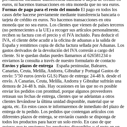
euros, ni hacemos transacciones en otra moneda que no sea euros.
Formas de pago para el resto del mundo
El pago en todos los
casos debe hacerse previamente mediante transferencia bancaria o
tarjeta de crédito en euros. No hacemos transacciones en otra
moneda que no sea euros. Los clientes que vienen de países terceros
(no pertenecientes a la UE) a recoger sus artículos personalmente,
reciben su factura con el precio y el IVA incluido. Para deducir el
IVA, el cliente debe acudir a la oficina de aduanas a la salida de
España y remitirnos copia de dicha factura sellada por Aduanas. Los
gastos derivados de la devolución del IVA correrán a cargo del
cliente. Si te quedan dudas puedes llamarnos al 626581234 o
enviarnos la consulta a través de nuestro formulario de contacto
Envíos y plazos de entrega
España peninsular, Baleares,
Canarias, Ceuta, Melilla, Andorra, Gibraltar y Portugal Gastos de
envío: 5’50 euros (envío GLS) Plazo de entrega: 24-48 h. desde el
envío. A Canarias, Ceuta, Melilla, Andorra y Gibraltar sufrirán una
demora de 24-48 h. más. Hay ocasiones en las que no es posible
enviar los pedidos con prontitud, porque algunos proveedores
retrasan sus fechas de entrega, clientes que se adelantan a otros
clientes llevándose la última unidad disponible, material que se
agota, etc. En estos casos te informaremos de inmediato del plazo de
entrega de tu pedido. Los pedidos que contengan artículos con
diferentes plazos de entrega, se enviarán cuando se disponga de
todos los productos para hacer un solo envío. En caso de que
quieras que te enviemos los productos disponibles y el resto en un