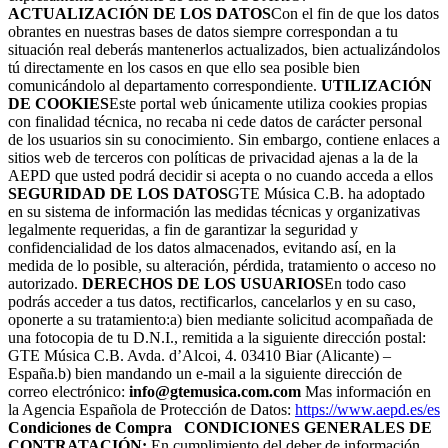
ACTUALIZACIÓN DE LOS DATOS
Con el fin de que los datos
obrantes en nuestras bases de datos siempre correspondan a tu
situación real deberás mantenerlos actualizados, bien actualizándolos
tú directamente en los casos en que ello sea posible bien
comunicándolo al departamento correspondiente.
UTILIZACIÓN
DE COOKIES
Este portal web únicamente utiliza cookies propias
con finalidad técnica, no recaba ni cede datos de carácter personal
de los usuarios sin su conocimiento. Sin embargo, contiene enlaces a
sitios web de terceros con políticas de privacidad ajenas a la de la
AEPD que usted podrá decidir si acepta o no cuando acceda a ellos
SEGURIDAD DE LOS DATOS
GTE Música C.B. ha adoptado
en su sistema de información las medidas técnicas y organizativas
legalmente requeridas, a fin de garantizar la seguridad y
confidencialidad de los datos almacenados, evitando así, en la
medida de lo posible, su alteración, pérdida, tratamiento o acceso no
autorizado.
DERECHOS DE LOS USUARIOS
En todo caso
podrás acceder a tus datos, rectificarlos, cancelarlos y en su caso,
oponerte a su tratamiento:a) bien mediante solicitud acompañada de
una fotocopia de tu D.N.I., remitida a la siguiente dirección postal:
GTE Música C.B. Avda. d’Alcoi, 4. 03410 Biar (Alicante) –
España.b) bien mandando un e-mail a la siguiente dirección de
correo electrónico:
info@gtemusica.com.com
Mas información en
la Agencia Española de Protección de Datos:
https://www.aepd.es/es
Condiciones de Compra
CONDICIONES GENERALES DE
CONTRATACIÓN:
En cumplimiento del deber de información