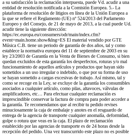
a su satisfacción la reclamación interpuesta, puede Vd. acudir a una
entidad de resolución notificada a la Comisión Europea. 5.- La
plataforma de resolución de litigios en línea de la Unión Europea a
la que se refiere el Reglamento (UE) nº 524/2013 del Parlamento
Europeo y del Consejo, de 21 de mayo de 2013, a la cual puede Ud.
acudir tiene la siguiente dirección:
https://ec.europa.eu/consumers/odr/main/index.cfm?
event=main.home.show&lng=ES El material vendido por GTE
Música C.B. tiene un periodo de garantía de dos años, tal y como
establece la normativa europea del 11 de septiembre de 2003 en su
ley 23/2003 de Garantía en la Venta de Bienes de Consumo, si bien
quedan excluidos de esta garantía los desperfectos, roturas y/o mal
funcionamiento de aquellos artículos y productos que hayan sido
sometidos a un uso irregular o indebido, o que por su forma de uso
se hayan sometido a cargas excesivas de trabajo. Así mismo, tal y
como se recoge en la Ley, se excluye de la garantía los consumibles
asociados a cualquier artículo, como pilas, altavoces, válvulas de
amplificadores, etc… Para efectuar cualquier reclamación es
imprescindible conservar la factura de compra para poder acceder a
la garantía. Te recomendamos que al recibir tu pedido revises
minuciosamente la caja de embalaje y anotes en el resguardo de
entrega de la agencia de transporte cualquier anomalía, deformidad,
golpe o rotura que veas en la caja. El plazo de reclamación
establecido por las agencias de transporte es de 24 horas desde la
recepción del pedido. Una vez transcurrido este plazo no es posible