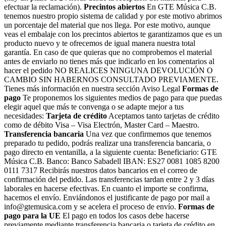
efectuar la reclamación).
Precintos abiertos
En GTE Música C.B.
tenemos nuestro propio sistema de calidad y por este motivo abrimos
un porcentaje del material que nos llega. Por este motivo, aunque
veas el embalaje con los precintos abiertos te garantizamos que es un
producto nuevo y te ofrecemos de igual manera nuestra total
garantía. En caso de que quieras que no comprobemos el material
antes de enviarlo no tienes más que indicarlo en los comentarios al
hacer el pedido NO REALICES NINGUNA DEVOLUCIÓN O
CAMBIO SIN HABERNOS CONSULTADO PREVIAMENTE.
Tienes más información en nuestra sección Aviso Legal
Formas de
pago
Te proponemos los siguientes medios de pago para que puedas
elegir aquel que más te convenga o se adapte mejor a tus
necesidades:
Tarjeta de crédito
Aceptamos tanto tarjetas de crédito
como de débito Visa – Visa Electrón, Master Card – Maestro.
Transferencia bancaria
Una vez que confirmemos que tenemos
preparado tu pedido, podrás realizar una transferencia bancaria, o
pago directo en ventanilla, a la siguiente cuenta: Beneficiario: GTE
Música C.B. Banco: Banco Sabadell IBAN: ES27 0081 1085 8200
0111 7317 Recibirás nuestros datos bancarios en el correo de
confirmación del pedido. Las transferencias tardan entre 2 y 3 días
laborales en hacerse efectivas. En cuanto el importe se confirma,
hacemos el envío. Enviándonos el justificante de pago por mail a
info@gtemusica.com y se acelera el proceso de envío.
Formas de
pago para la UE
El pago en todos los casos debe hacerse
previamente mediante transferencia bancaria o tarjeta de crédito en