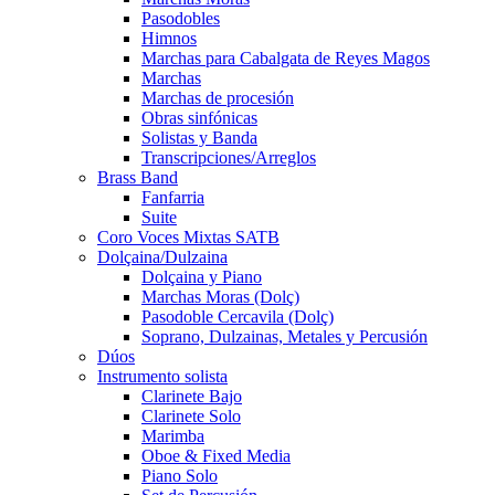
Pasodobles
Himnos
Marchas para Cabalgata de Reyes Magos
Marchas
Marchas de procesión
Obras sinfónicas
Solistas y Banda
Transcripciones/Arreglos
Brass Band
Fanfarria
Suite
Coro Voces Mixtas SATB
Dolçaina/Dulzaina
Dolçaina y Piano
Marchas Moras (Dolç)
Pasodoble Cercavila (Dolç)
Soprano, Dulzainas, Metales y Percusión
Dúos
Instrumento solista
Clarinete Bajo
Clarinete Solo
Marimba
Oboe & Fixed Media
Piano Solo