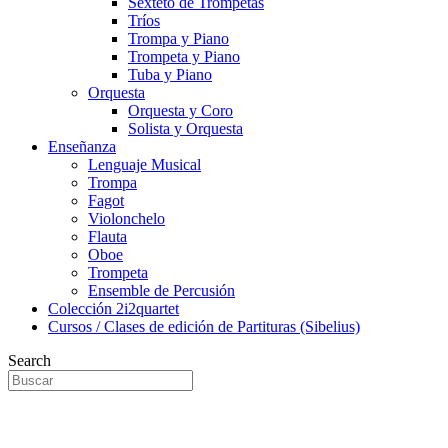
Sexteto de Trompetas
Tríos
Trompa y Piano
Trompeta y Piano
Tuba y Piano
Orquesta
Orquesta y Coro
Solista y Orquesta
Enseñanza
Lenguaje Musical
Trompa
Fagot
Violonchelo
Flauta
Oboe
Trompeta
Ensemble de Percusión
Colección 2i2quartet
Cursos / Clases de edición de Partituras (Sibelius)
Search