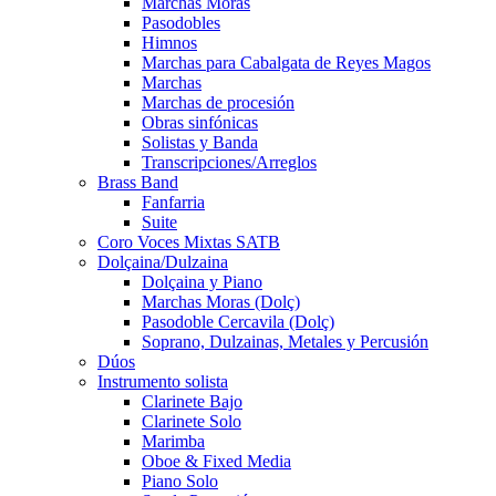
Marchas Moras
Pasodobles
Himnos
Marchas para Cabalgata de Reyes Magos
Marchas
Marchas de procesión
Obras sinfónicas
Solistas y Banda
Transcripciones/Arreglos
Brass Band
Fanfarria
Suite
Coro Voces Mixtas SATB
Dolçaina/Dulzaina
Dolçaina y Piano
Marchas Moras (Dolç)
Pasodoble Cercavila (Dolç)
Soprano, Dulzainas, Metales y Percusión
Dúos
Instrumento solista
Clarinete Bajo
Clarinete Solo
Marimba
Oboe & Fixed Media
Piano Solo