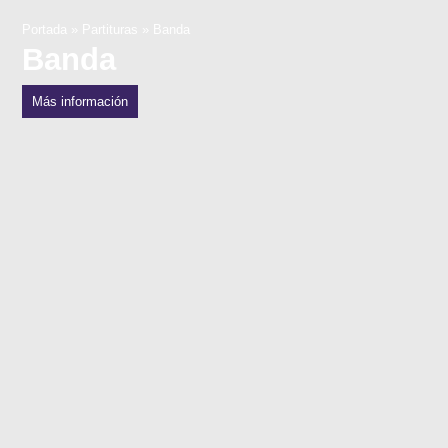
Portada
»
Partituras
»
Banda
Banda
Más información