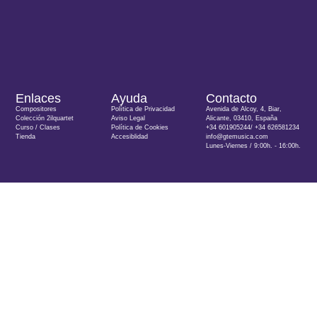
Enlaces
Ayuda
Contacto
Compositores
Política de Privacidad
Avenida de Alcoy, 4, Biar,
Colección 2ilquartet
Aviso Legal
Alicante, 03410, España
Curso / Clases
Política de Cookies
+34 601905244/ +34 626581234
Tienda
Accesiblidad
info@gtemusica.com
Lunes-Viernes / 9:00h. - 16:00h.