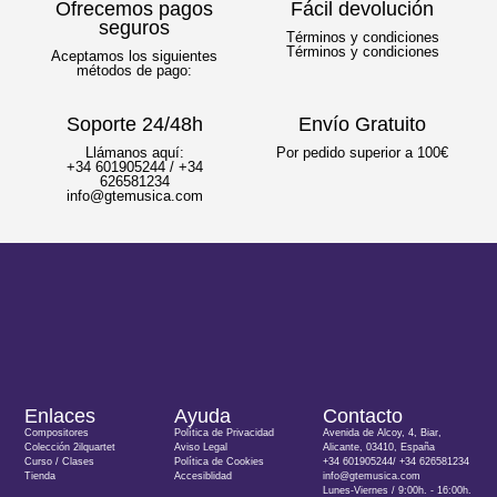
Ofrecemos pagos
Fácil devolución
seguros
Términos y condiciones
Términos y condiciones
Aceptamos los siguientes
métodos de pago:
Soporte 24/48h
Envío Gratuito
Llámanos aquí:
Por pedido superior a 100€
+34 601905244 / +34
626581234
info@gtemusica.com
Enlaces
Ayuda
Contacto
Compositores
Política de Privacidad
Avenida de Alcoy, 4, Biar,
Colección 2ilquartet
Aviso Legal
Alicante, 03410, España
Curso / Clases
Política de Cookies
+34 601905244/ +34 626581234
Tienda
Accesiblidad
info@gtemusica.com
Lunes-Viernes / 9:00h. - 16:00h.