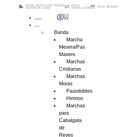
ENVÍO GRATIS POR PEDIDO
FÁCIL
PAGO SEGURO
SUPERIOR A 100€
DEVOLUCIÓN
Compositores
Partituras
Banda
Marcha
Mesera/Pas
Masero
Marchas
Cristianas
Marchas
Moras
Pasodobles
Himnos
Marchas
para
Cabalgata
de
Reyes