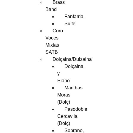
Brass
Band
Fanfarria
Suite
Coro
Voces
Mixtas
SATB
Dolçaina/Dulzaina
Dolçaina
y
Piano
Marchas
Moras
(Dolç)
Pasodoble
Cercavila
(Dolç)
Soprano,