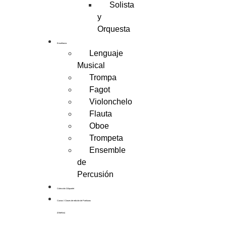
Solista
y
Orquesta
Enseñanza
Lenguaje
Musical
Trompa
Fagot
Violonchelo
Flauta
Oboe
Trompeta
Ensemble
de
Percusión
Colección 2i2quartet
Cursos / Clases de edición de Partituras
(Sibelius)