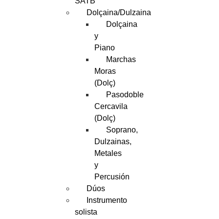
SATB
Dolçaina/Dulzaina
Dolçaina
y
Piano
Marchas
Moras
(Dolç)
Pasodoble
Cercavila
(Dolç)
Soprano,
Dulzainas,
Metales
y
Percusión
Dúos
Instrumento
solista