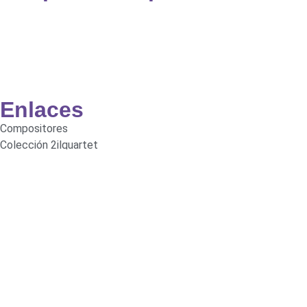
Enlaces
Compositores
Colección 2ilquartet
Curso / Clases
Tienda
Ayuda
Política de Privacidad
Aviso Legal
Política de Cookies
Accesiblidad