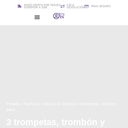
ENVÍO GRATIS POR PEDIDO
FÁCIL
PAGO SEGURO
SUPERIOR A 100€
DEVOLUCIÓN
Colección 2i2quartet
Cursos / Clases de edición de Partituras (Sibelius)
Portada
»
Partituras
»
Música de Cámara
»
3 trompetas, trombón y
piano
3 trompetas, trombón y