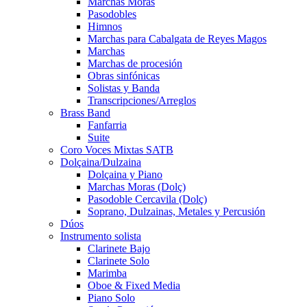
Marchas Moras
Pasodobles
Himnos
Marchas para Cabalgata de Reyes Magos
Marchas
Marchas de procesión
Obras sinfónicas
Solistas y Banda
Transcripciones/Arreglos
Brass Band
Fanfarria
Suite
Coro Voces Mixtas SATB
Dolçaina/Dulzaina
Dolçaina y Piano
Marchas Moras (Dolç)
Pasodoble Cercavila (Dolç)
Soprano, Dulzainas, Metales y Percusión
Dúos
Instrumento solista
Clarinete Bajo
Clarinete Solo
Marimba
Oboe & Fixed Media
Piano Solo