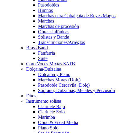
Pasodobles
Himnos
Marchas para Cabalgata de Reyes Magos
Marchas
Marchas de procesión
Obras sinfónicas
Solistas y Banda
Transcripciones/Arreglos
Brass Band
Fanfarria
Suite
Coro Voces Mixtas SATB
Dolçaina/Dulzaina
Dolçaina y Piano
Marchas Moras (Dolç)
Pasodoble Cercavila (Dolç)
Soprano, Dulzainas, Metales y Percusión
Dúos
Instrumento solista
Clarinete Bajo
Clarinete Solo
Marimba
Oboe & Fixed Media
Piano Solo