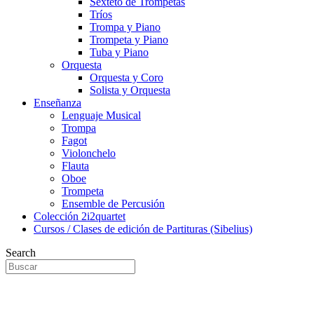
Sexteto de Trompetas
Tríos
Trompa y Piano
Trompeta y Piano
Tuba y Piano
Orquesta
Orquesta y Coro
Solista y Orquesta
Enseñanza
Lenguaje Musical
Trompa
Fagot
Violonchelo
Flauta
Oboe
Trompeta
Ensemble de Percusión
Colección 2i2quartet
Cursos / Clases de edición de Partituras (Sibelius)
Search