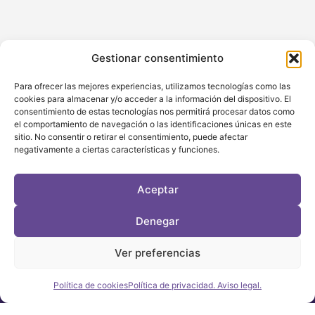
Gestionar consentimiento
Ofrecemos pagos
Fácil devolución
seguros
Términos y condiciones
Para ofrecer las mejores experiencias, utilizamos tecnologías como las
Términos y condiciones
Aceptamos los siguientes
cookies para almacenar y/o acceder a la información del dispositivo. El
métodos de pago:
consentimiento de estas tecnologías nos permitirá procesar datos como
el comportamiento de navegación o las identificaciones únicas en este
sitio. No consentir o retirar el consentimiento, puede afectar
Soporte 24/48h
Envío Gratuito
negativamente a ciertas características y funciones.
Llámanos aquí:
Por pedido superior a 100€
+34 601905244 / +34
626581234
info@gtemusica.com
Aceptar
Denegar
Ver preferencias
Política de cookies
Política de privacidad. Aviso legal.