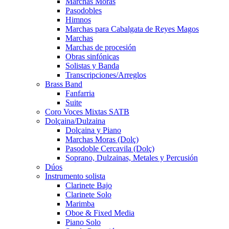
Marchas Moras
Pasodobles
Himnos
Marchas para Cabalgata de Reyes Magos
Marchas
Marchas de procesión
Obras sinfónicas
Solistas y Banda
Transcripciones/Arreglos
Brass Band
Fanfarria
Suite
Coro Voces Mixtas SATB
Dolçaina/Dulzaina
Dolçaina y Piano
Marchas Moras (Dolç)
Pasodoble Cercavila (Dolç)
Soprano, Dulzainas, Metales y Percusión
Dúos
Instrumento solista
Clarinete Bajo
Clarinete Solo
Marimba
Oboe & Fixed Media
Piano Solo