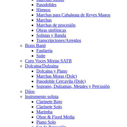
Pasodobles
Himnos
Marchas para Cabalgata de Reyes Magos
Marchas
Marchas de procesión
Obras sinfónicas
Solistas y Banda
Transcripciones/Arreglos
Brass Band
Fanfarria
Suite
Coro Voces Mixtas SATB
Dolçaina/Dulzaina
Dolçaina y Piano
Marchas Moras (Dolç)
Pasodoble Cercavila (Dolç)
Soprano, Dulzainas, Metales y Percusión
Dúos
Instrumento solista
Clarinete Bajo
Clarinete Solo
Marimba
Oboe & Fixed Media
Piano Solo