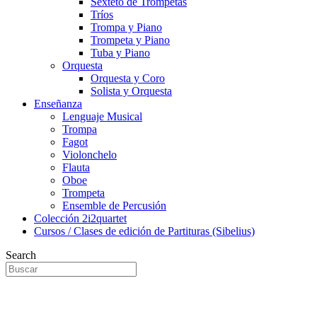
Sexteto de Trompetas
Tríos
Trompa y Piano
Trompeta y Piano
Tuba y Piano
Orquesta
Orquesta y Coro
Solista y Orquesta
Enseñanza
Lenguaje Musical
Trompa
Fagot
Violonchelo
Flauta
Oboe
Trompeta
Ensemble de Percusión
Colección 2i2quartet
Cursos / Clases de edición de Partituras (Sibelius)
Search