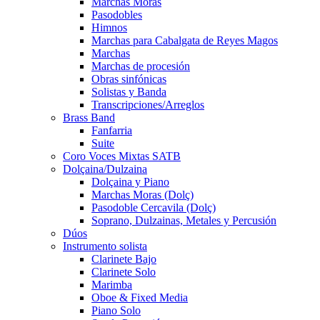
Marchas Moras
Pasodobles
Himnos
Marchas para Cabalgata de Reyes Magos
Marchas
Marchas de procesión
Obras sinfónicas
Solistas y Banda
Transcripciones/Arreglos
Brass Band
Fanfarria
Suite
Coro Voces Mixtas SATB
Dolçaina/Dulzaina
Dolçaina y Piano
Marchas Moras (Dolç)
Pasodoble Cercavila (Dolç)
Soprano, Dulzainas, Metales y Percusión
Dúos
Instrumento solista
Clarinete Bajo
Clarinete Solo
Marimba
Oboe & Fixed Media
Piano Solo