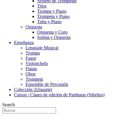
Sexteto de Trompetas
Tríos
Trompa y Piano
Trompeta y Piano
Tuba y Piano
Orquesta
Orquesta y Coro
Solista y Orquesta
Enseñanza
Lenguaje Musical
Trompa
Fagot
Violonchelo
Flauta
Oboe
Trompeta
Ensemble de Percusión
Colección 2i2quartet
Cursos / Clases de edición de Partituras (Sibelius)
Search