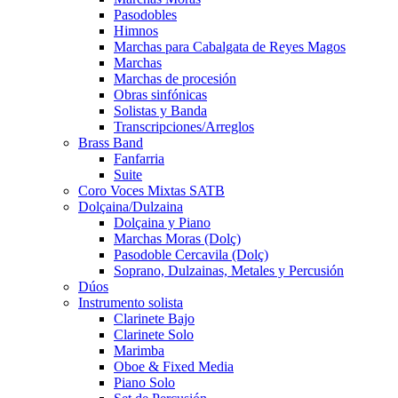
Pasodobles
Himnos
Marchas para Cabalgata de Reyes Magos
Marchas
Marchas de procesión
Obras sinfónicas
Solistas y Banda
Transcripciones/Arreglos
Brass Band
Fanfarria
Suite
Coro Voces Mixtas SATB
Dolçaina/Dulzaina
Dolçaina y Piano
Marchas Moras (Dolç)
Pasodoble Cercavila (Dolç)
Soprano, Dulzainas, Metales y Percusión
Dúos
Instrumento solista
Clarinete Bajo
Clarinete Solo
Marimba
Oboe & Fixed Media
Piano Solo