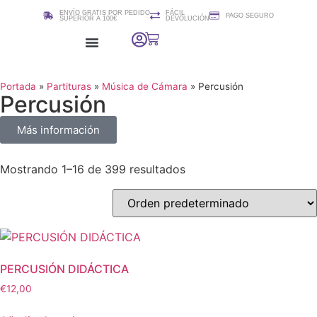
ENVÍO GRATIS POR PEDIDO
FÁCIL
PAGO SEGURO
SUPERIOR A 100€
DEVOLUCIÓN
Colección 2i2quartet
Cursos / Clases de edición de Partituras (Sibelius)
Portada
»
Partituras
»
Música de Cámara
»
Percusión
Percusión
Más información
Mostrando 1–16 de 399 resultados
PERCUSIÓN DIDÁCTICA
€
12,00