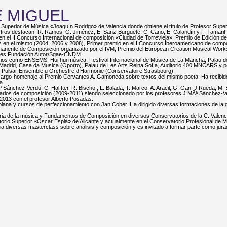
É MIGUEL
o Superior de Música «Joaquín Rodrigo» de Valencia donde obtiene el título de Profesor Sup
stros destacan: R. Ramos, G. Jiménez, E. Sanz-Burguete, C. Cano, E. Calandín y F. Tamarit, 
n el II Concurso Internacional de composición «Ciudad de Torrevieja», Premio de Edición 
s en el mismo (2004, 2006 y 2008), Primer premio en el I Concurso Iberoamericano de compo
ermanente de Composición organizado por el IVM, Premio del European Creation Musical Wor
ores Fundación Autor/Sgae-CNDM.
rios como ENSEMS, Hui hui música, Festival Internacional de Música de La Mancha, Palau de
e Madrid, Casa da Musica (Oporto), Palau de Les Arts Reina Sofía, Auditorio 400 MNCARS y
a, Pulsar Ensemble u Orchestre d’Harmonie (Conservatoire Strasbourg).
cargo-homenaje al Premio Cervantes A. Gamoneda sobre textos del mismo poeta. Ha recibido
a.
nchez-Verdú, C. Halffter, R. Bischof, L. Balada, T. Marco, A. Aracil, G. Gan, J.Rueda, M. So
minarios de composición (2009-2011) siendo seleccionado por los profesores J.MÂª Sánchez-V
013 con el profesor Alberto Posadas.
aplana y cursos de perfeccionamiento con Jan Cober. Ha dirigido diversas formaciones de la 
toria de la música y Fundamentos de Composición en diversos Conservatorios de la C. Valen
orio Superior «Oscar Esplá» de Alicante y actualmente en el Conservatorio Profesional de M
cia diversas masterclass sobre análisis y composición y es invitado a formar parte como jur