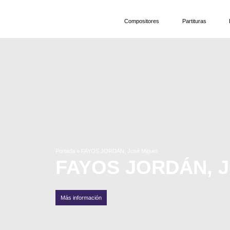
Compositores
Partituras
Portada
»
FAYOS JORDÁN, José Miguel
FAYOS JORDÁN, J
Más información