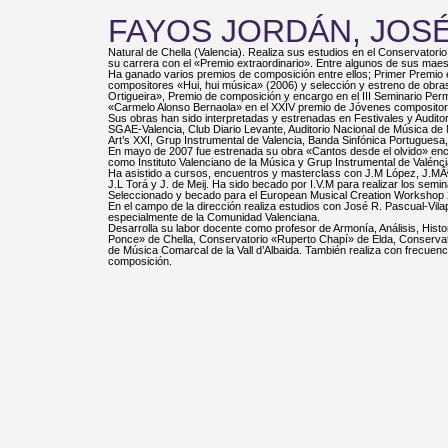
FAYOS JORDÁN, JOS
Natural de Chella (Valencia). Realiza sus estudios en el Conservatori
su carrera con el «Premio extraordinario». Entre algunos de sus mae
Ha ganado varios premios de composición entre ellos; Primer Premio e
compositores «Hui, hui música» (2006) y selección y estreno de obra
Ortigueira», Premio de composición y encargo en el III Seminario P
«Carmelo Alonso Bernaola» en el XXIV premio de Jóvenes composit
Sus obras han sido interpretadas y estrenadas en Festivales y Audito
SGAE-Valencia, Club Diario Levante, Auditorio Nacional de Música d
Art’s XXI, Grup Instrumental de Valencia, Banda Sinfónica Portugues
En mayo de 2007 fue estrenada su obra «Cantos desde el olvido» en
como Instituto Valenciano de la Música y Grup Instrumental de Valénci
Ha asistido a cursos, encuentros y masterclass con J.M López, J.MÂª Sá
J.L Torá y J. de Meij. Ha sido becado por I.V.M para realizar los se
Seleccionado y becado para el European Musical Creation Workshop 2
En el campo de la dirección realiza estudios con José R. Pascual-Vil
especialmente de la Comunidad Valenciana.
Desarrolla su labor docente como profesor de Armonía, Análisis, His
Ponce» de Chella, Conservatorio «Ruperto Chapí» de Elda, Conservat
de Música Comarcal de la Vall d’Albaida. También realiza con frecuen
composición.