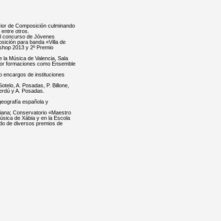
erior de Composición culminando
entre otros.
del concurso de Jóvenes
sición para banda «Villa de
kshop 2013 y 2º Premio
 la Música de Valencia, Sala
 por formaciones como Ensemble
 encargos de instituciones
telo, A. Posadas, P. Billone,
erdú y A. Posadas.
geografía española y
ciana; Conservatorio «Maestro
úsica de Xábia y en la Escola
ado de diversos premios de