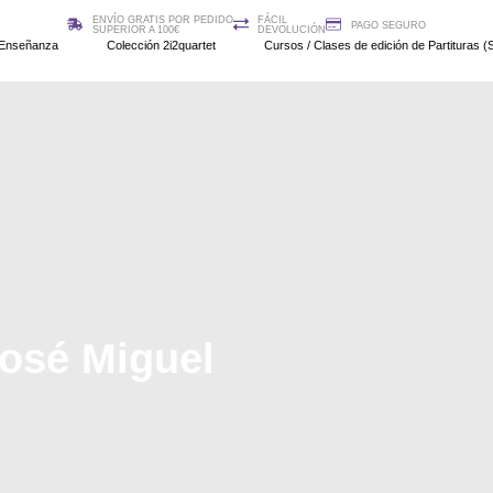
ENVÍO GRATIS POR PEDIDO
FÁCIL
PAGO SEGURO
SUPERIOR A 100€
DEVOLUCIÓN
Enseñanza
Colección 2i2quartet
Cursos / Clases de edición de Partituras (S
osé Miguel