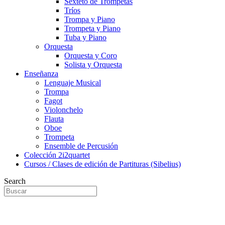
Sexteto de Trompetas
Tríos
Trompa y Piano
Trompeta y Piano
Tuba y Piano
Orquesta
Orquesta y Coro
Solista y Orquesta
Enseñanza
Lenguaje Musical
Trompa
Fagot
Violonchelo
Flauta
Oboe
Trompeta
Ensemble de Percusión
Colección 2i2quartet
Cursos / Clases de edición de Partituras (Sibelius)
Search