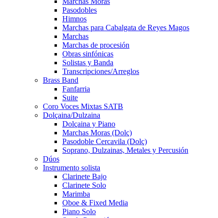
Marchas Moras
Pasodobles
Himnos
Marchas para Cabalgata de Reyes Magos
Marchas
Marchas de procesión
Obras sinfónicas
Solistas y Banda
Transcripciones/Arreglos
Brass Band
Fanfarria
Suite
Coro Voces Mixtas SATB
Dolçaina/Dulzaina
Dolçaina y Piano
Marchas Moras (Dolç)
Pasodoble Cercavila (Dolç)
Soprano, Dulzainas, Metales y Percusión
Dúos
Instrumento solista
Clarinete Bajo
Clarinete Solo
Marimba
Oboe & Fixed Media
Piano Solo