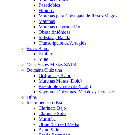
Pasodobles
Himnos
Marchas para Cabalgata de Reyes Magos
Marchas
Marchas de procesión
Obras sinfónicas
Solistas y Banda
Transcripciones/Arreglos
Brass Band
Fanfarria
Suite
Coro Voces Mixtas SATB
Dolçaina/Dulzaina
Dolçaina y Piano
Marchas Moras (Dolç)
Pasodoble Cercavila (Dolç)
Soprano, Dulzainas, Metales y Percusión
Dúos
Instrumento solista
Clarinete Bajo
Clarinete Solo
Marimba
Oboe & Fixed Media
Piano Solo