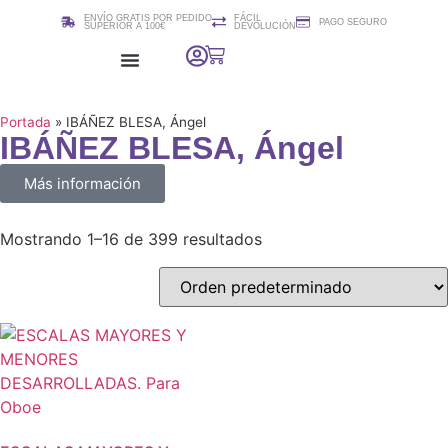
ENVÍO GRATIS POR PEDIDO
FÁCIL
PAGO SEGURO
SUPERIOR A 100€
DEVOLUCIÓN
Colección 2i2quartet
Cursos / Clases de edición de Partituras (Sibelius)
Portada
»
IBÁÑEZ BLESA, Ángel
IBÁÑEZ BLESA, Ángel
Más información
Mostrando 1–16 de 399 resultados