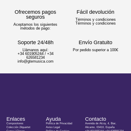
Ofrecemos pagos
Fácil devolución
seguros
Términos y condiciones
Términos y condiciones
Aceptamos los siguientes
métodos de pago:
Soporte 24/48h
Envío Gratuito
Llámanos aquí:
Por pedido superior a 100€
+34 601905244 / +34
626581234
info@gtemusica.com
Enlaces
Ayuda
Contacto
Compositores
Política de Privacidad
Avenida de Alcoy, 4, Biar,
Colección 2ilquartet
Aviso Legal
Alicante, 03410, España