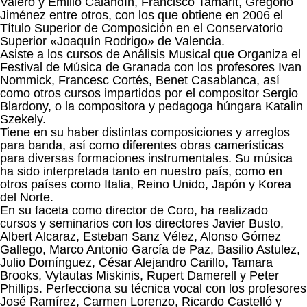
Valero y Emilio Calandín, Francisco Tamarit, Gregorio
Jiménez entre otros, con los que obtiene en 2006 el
Título Superior de Composición en el Conservatorio
Superior «Joaquín Rodrigo» de Valencia.
Asiste a los cursos de Análisis Musical que Organiza el
Festival de Música de Granada con los profesores Ivan
Nommick, Francesc Cortés, Benet Casablanca, así
como otros cursos impartidos por el compositor Sergio
Blardony, o la compositora y pedagoga húngara Katalin
Szekely.
Tiene en su haber distintas composiciones y arreglos
para banda, así como diferentes obras camerísticas
para diversas formaciones instrumentales. Su música
ha sido interpretada tanto en nuestro país, como en
otros países como Italia, Reino Unido, Japón y Korea
del Norte.
En su faceta como director de Coro, ha realizado
cursos y seminarios con los directores Javier Busto,
Albert Alcaraz, Esteban Sanz Vélez, Alonso Gómez
Gallego, Marco Antonio García de Paz, Basilio Astulez,
Julio Domínguez, César Alejandro Carillo, Tamara
Brooks, Vytautas Miskinis, Rupert Damerell y Peter
Phillips. Perfecciona su técnica vocal con los profesores
José Ramírez, Carmen Lorenzo, Ricardo Castelló y