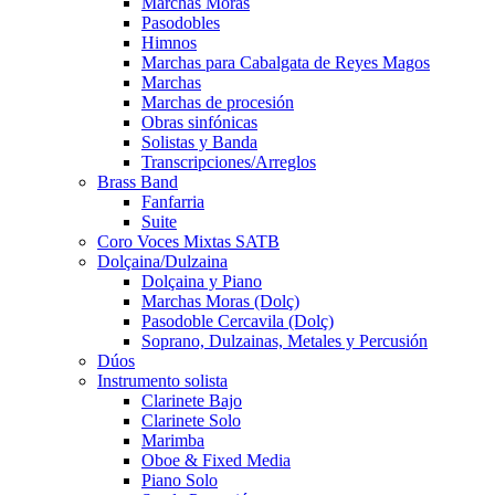
Marchas Moras
Pasodobles
Himnos
Marchas para Cabalgata de Reyes Magos
Marchas
Marchas de procesión
Obras sinfónicas
Solistas y Banda
Transcripciones/Arreglos
Brass Band
Fanfarria
Suite
Coro Voces Mixtas SATB
Dolçaina/Dulzaina
Dolçaina y Piano
Marchas Moras (Dolç)
Pasodoble Cercavila (Dolç)
Soprano, Dulzainas, Metales y Percusión
Dúos
Instrumento solista
Clarinete Bajo
Clarinete Solo
Marimba
Oboe & Fixed Media
Piano Solo