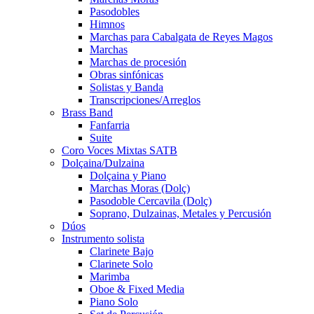
Pasodobles
Himnos
Marchas para Cabalgata de Reyes Magos
Marchas
Marchas de procesión
Obras sinfónicas
Solistas y Banda
Transcripciones/Arreglos
Brass Band
Fanfarria
Suite
Coro Voces Mixtas SATB
Dolçaina/Dulzaina
Dolçaina y Piano
Marchas Moras (Dolç)
Pasodoble Cercavila (Dolç)
Soprano, Dulzainas, Metales y Percusión
Dúos
Instrumento solista
Clarinete Bajo
Clarinete Solo
Marimba
Oboe & Fixed Media
Piano Solo