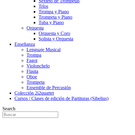
Sexteto de Trompetas
Tríos
Trompa y Piano
Trompeta y Piano
Tuba y Piano
Orquesta
Orquesta y Coro
Solista y Orquesta
Enseñanza
Lenguaje Musical
Trompa
Fagot
Violonchelo
Flauta
Oboe
Trompeta
Ensemble de Percusión
Colección 2i2quartet
Cursos / Clases de edición de Partituras (Sibelius)
Search