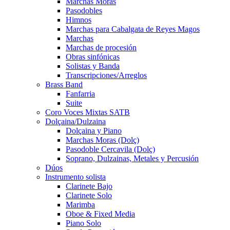
Marchas Moras
Pasodobles
Himnos
Marchas para Cabalgata de Reyes Magos
Marchas
Marchas de procesión
Obras sinfónicas
Solistas y Banda
Transcripciones/Arreglos
Brass Band
Fanfarria
Suite
Coro Voces Mixtas SATB
Dolçaina/Dulzaina
Dolçaina y Piano
Marchas Moras (Dolç)
Pasodoble Cercavila (Dolç)
Soprano, Dulzainas, Metales y Percusión
Dúos
Instrumento solista
Clarinete Bajo
Clarinete Solo
Marimba
Oboe & Fixed Media
Piano Solo