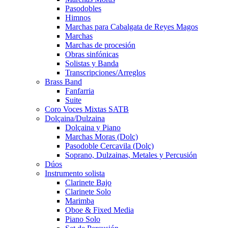
Pasodobles
Himnos
Marchas para Cabalgata de Reyes Magos
Marchas
Marchas de procesión
Obras sinfónicas
Solistas y Banda
Transcripciones/Arreglos
Brass Band
Fanfarria
Suite
Coro Voces Mixtas SATB
Dolçaina/Dulzaina
Dolçaina y Piano
Marchas Moras (Dolç)
Pasodoble Cercavila (Dolç)
Soprano, Dulzainas, Metales y Percusión
Dúos
Instrumento solista
Clarinete Bajo
Clarinete Solo
Marimba
Oboe & Fixed Media
Piano Solo