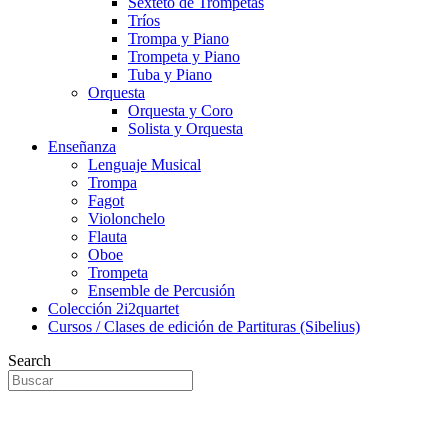
Sexteto de Trompetas
Tríos
Trompa y Piano
Trompeta y Piano
Tuba y Piano
Orquesta
Orquesta y Coro
Solista y Orquesta
Enseñanza
Lenguaje Musical
Trompa
Fagot
Violonchelo
Flauta
Oboe
Trompeta
Ensemble de Percusión
Colección 2i2quartet
Cursos / Clases de edición de Partituras (Sibelius)
Search