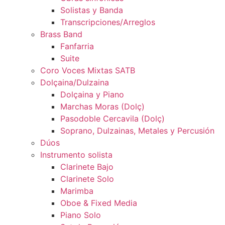
Solistas y Banda
Transcripciones/Arreglos
Brass Band
Fanfarria
Suite
Coro Voces Mixtas SATB
Dolçaina/Dulzaina
Dolçaina y Piano
Marchas Moras (Dolç)
Pasodoble Cercavila (Dolç)
Soprano, Dulzainas, Metales y Percusión
Dúos
Instrumento solista
Clarinete Bajo
Clarinete Solo
Marimba
Oboe & Fixed Media
Piano Solo