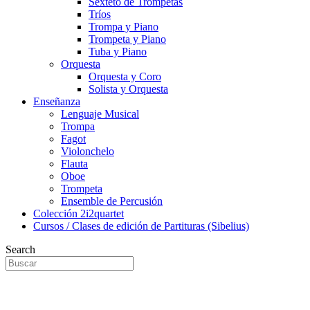
Sexteto de Trompetas
Tríos
Trompa y Piano
Trompeta y Piano
Tuba y Piano
Orquesta
Orquesta y Coro
Solista y Orquesta
Enseñanza
Lenguaje Musical
Trompa
Fagot
Violonchelo
Flauta
Oboe
Trompeta
Ensemble de Percusión
Colección 2i2quartet
Cursos / Clases de edición de Partituras (Sibelius)
Search