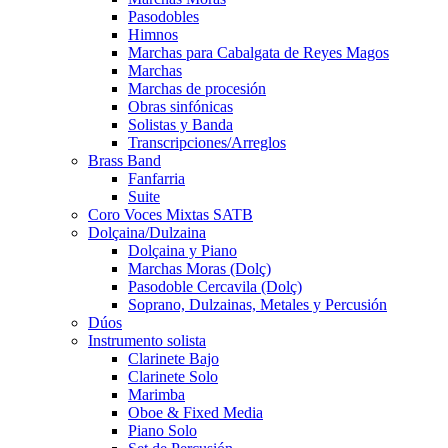
Pasodobles
Himnos
Marchas para Cabalgata de Reyes Magos
Marchas
Marchas de procesión
Obras sinfónicas
Solistas y Banda
Transcripciones/Arreglos
Brass Band
Fanfarria
Suite
Coro Voces Mixtas SATB
Dolçaina/Dulzaina
Dolçaina y Piano
Marchas Moras (Dolç)
Pasodoble Cercavila (Dolç)
Soprano, Dulzainas, Metales y Percusión
Dúos
Instrumento solista
Clarinete Bajo
Clarinete Solo
Marimba
Oboe & Fixed Media
Piano Solo