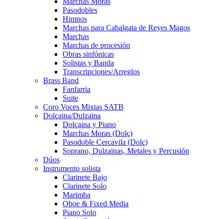
Marchas Moras
Pasodobles
Himnos
Marchas para Cabalgata de Reyes Magos
Marchas
Marchas de procesión
Obras sinfónicas
Solistas y Banda
Transcripciones/Arreglos
Brass Band
Fanfarria
Suite
Coro Voces Mixtas SATB
Dolçaina/Dulzaina
Dolçaina y Piano
Marchas Moras (Dolç)
Pasodoble Cercavila (Dolç)
Soprano, Dulzainas, Metales y Percusión
Dúos
Instrumento solista
Clarinete Bajo
Clarinete Solo
Marimba
Oboe & Fixed Media
Piano Solo