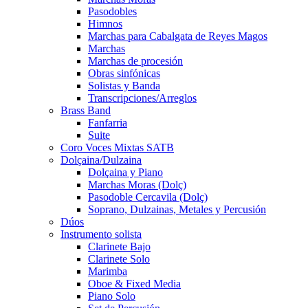
Pasodobles
Himnos
Marchas para Cabalgata de Reyes Magos
Marchas
Marchas de procesión
Obras sinfónicas
Solistas y Banda
Transcripciones/Arreglos
Brass Band
Fanfarria
Suite
Coro Voces Mixtas SATB
Dolçaina/Dulzaina
Dolçaina y Piano
Marchas Moras (Dolç)
Pasodoble Cercavila (Dolç)
Soprano, Dulzainas, Metales y Percusión
Dúos
Instrumento solista
Clarinete Bajo
Clarinete Solo
Marimba
Oboe & Fixed Media
Piano Solo