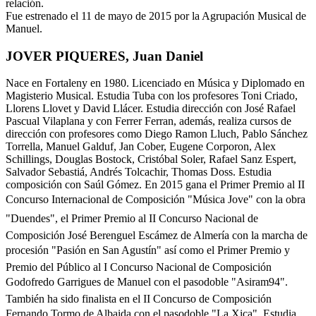
relación.
Fue estrenado el 11 de mayo de 2015 por la Agrupación Musical de
Manuel.
JOVER PIQUERES, Juan Daniel
Nace en Fortaleny en 1980. Licenciado en Música y Diplomado en
Magisterio Musical. Estudia Tuba con los profesores Toni Criado,
Llorens Llovet y David Llácer. Estudia dirección con José Rafael
Pascual Vilaplana y con Ferrer Ferran, además, realiza cursos de
dirección con profesores como Diego Ramon Lluch, Pablo Sánchez
Torrella, Manuel Galduf, Jan Cober, Eugene Corporon, Alex
Schillings, Douglas Bostock, Cristóbal Soler, Rafael Sanz Espert,
Salvador Sebastiá, Andrés Tolcachir, Thomas Doss. Estudia
composición con Saúl Gómez. En 2015 gana el Primer Premio al II
Concurso Internacional de Composición "Música Jove" con la obra
"Duendes", el Primer Premio al II Concurso Nacional de
Composición José Berenguel Escámez de Almería con la marcha de
procesión "Pasión en San Agustín" así como el Primer Premio y
Premio del Público al I Concurso Nacional de Composición
Godofredo Garrigues de Manuel con el pasodoble "Asiram94".
También ha sido finalista en el II Concurso de Composición
Fernando Tormo de Albaida con el pasodoble "La Xica". Estudia