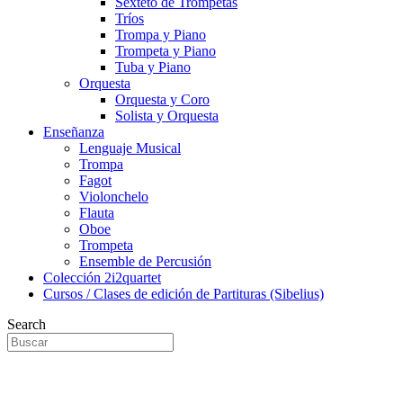
Sexteto de Trompetas
Tríos
Trompa y Piano
Trompeta y Piano
Tuba y Piano
Orquesta
Orquesta y Coro
Solista y Orquesta
Enseñanza
Lenguaje Musical
Trompa
Fagot
Violonchelo
Flauta
Oboe
Trompeta
Ensemble de Percusión
Colección 2i2quartet
Cursos / Clases de edición de Partituras (Sibelius)
Search