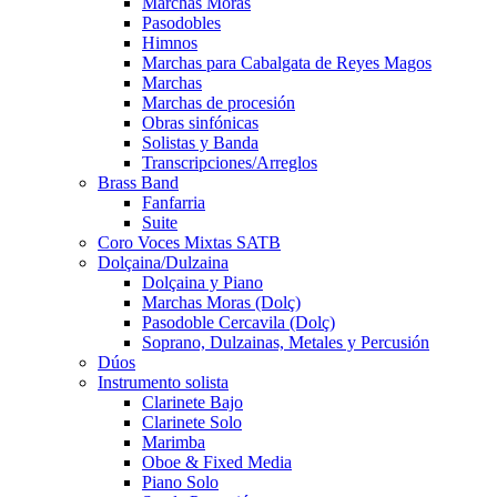
Marchas Moras
Pasodobles
Himnos
Marchas para Cabalgata de Reyes Magos
Marchas
Marchas de procesión
Obras sinfónicas
Solistas y Banda
Transcripciones/Arreglos
Brass Band
Fanfarria
Suite
Coro Voces Mixtas SATB
Dolçaina/Dulzaina
Dolçaina y Piano
Marchas Moras (Dolç)
Pasodoble Cercavila (Dolç)
Soprano, Dulzainas, Metales y Percusión
Dúos
Instrumento solista
Clarinete Bajo
Clarinete Solo
Marimba
Oboe & Fixed Media
Piano Solo