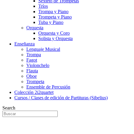
Sexteto de Trompetas
Tríos
Trompa y Piano
Trompeta y Piano
Tuba y Piano
Orquesta
Orquesta y Coro
Solista y Orquesta
Enseñanza
Lenguaje Musical
Trompa
Fagot
Violonchelo
Flauta
Oboe
Trompeta
Ensemble de Percusión
Colección 2i2quartet
Cursos / Clases de edición de Partituras (Sibelius)
Search