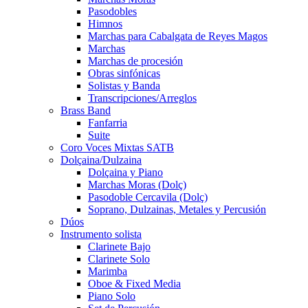
Pasodobles
Himnos
Marchas para Cabalgata de Reyes Magos
Marchas
Marchas de procesión
Obras sinfónicas
Solistas y Banda
Transcripciones/Arreglos
Brass Band
Fanfarria
Suite
Coro Voces Mixtas SATB
Dolçaina/Dulzaina
Dolçaina y Piano
Marchas Moras (Dolç)
Pasodoble Cercavila (Dolç)
Soprano, Dulzainas, Metales y Percusión
Dúos
Instrumento solista
Clarinete Bajo
Clarinete Solo
Marimba
Oboe & Fixed Media
Piano Solo