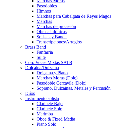
Marchas Moras
Pasodobles
Himnos
Marchas para Cabalgata de Reyes Magos
Marchas
Marchas de procesión
Obras sinfónicas
Solistas y Banda
Transcripciones/Arreglos
Brass Band
Fanfarria
Suite
Coro Voces Mixtas SATB
Dolçaina/Dulzaina
Dolçaina y Piano
Marchas Moras (Dolç)
Pasodoble Cercavila (Dolç)
Soprano, Dulzainas, Metales y Percusión
Dúos
Instrumento solista
Clarinete Bajo
Clarinete Solo
Marimba
Oboe & Fixed Media
Piano Solo