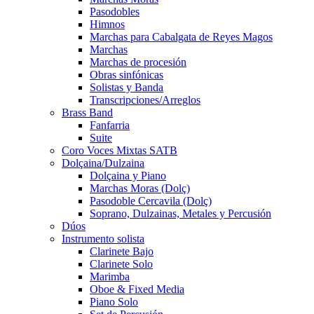
Pasodobles
Himnos
Marchas para Cabalgata de Reyes Magos
Marchas
Marchas de procesión
Obras sinfónicas
Solistas y Banda
Transcripciones/Arreglos
Brass Band
Fanfarria
Suite
Coro Voces Mixtas SATB
Dolçaina/Dulzaina
Dolçaina y Piano
Marchas Moras (Dolç)
Pasodoble Cercavila (Dolç)
Soprano, Dulzainas, Metales y Percusión
Dúos
Instrumento solista
Clarinete Bajo
Clarinete Solo
Marimba
Oboe & Fixed Media
Piano Solo