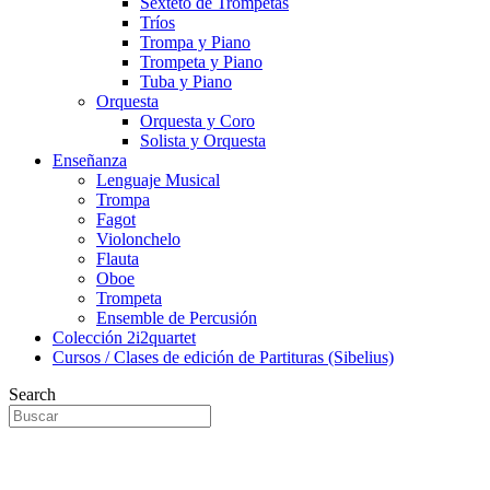
Sexteto de Trompetas
Tríos
Trompa y Piano
Trompeta y Piano
Tuba y Piano
Orquesta
Orquesta y Coro
Solista y Orquesta
Enseñanza
Lenguaje Musical
Trompa
Fagot
Violonchelo
Flauta
Oboe
Trompeta
Ensemble de Percusión
Colección 2i2quartet
Cursos / Clases de edición de Partituras (Sibelius)
Search