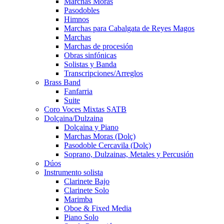
Marchas Moras
Pasodobles
Himnos
Marchas para Cabalgata de Reyes Magos
Marchas
Marchas de procesión
Obras sinfónicas
Solistas y Banda
Transcripciones/Arreglos
Brass Band
Fanfarria
Suite
Coro Voces Mixtas SATB
Dolçaina/Dulzaina
Dolçaina y Piano
Marchas Moras (Dolç)
Pasodoble Cercavila (Dolç)
Soprano, Dulzainas, Metales y Percusión
Dúos
Instrumento solista
Clarinete Bajo
Clarinete Solo
Marimba
Oboe & Fixed Media
Piano Solo