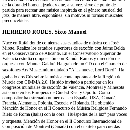
de la obra del homenajeado, y que, a su vez, sirve de punto de
partida para recrear una música inspirada en el género musical del
jazz
, de manera libre, espontánea, sin motivos ni formas musicales
preconcebidas.
HERRERO RODES, Sixto Manuel
Nace en Rafal donde comienza sus estudios de música con José
Mirete. Realiza los estudios superiores de saxofón con Jaime Belda
en el Conservatorio de Alicante. En el Conservatorio Superior de
Valencia estudia composición con Ramón Ramos y dirección de
orquesta con Manuel Galduf. Ha grabado un CD con el Cuarteto de
saxofones Ars Musicandum titulado "A las nueve, Lord Berri". Ha
grabado dos Cds sobre la música contemporánea de la Región de
Murcia con CIMMA 2.0. Ha sido invitado a participar en los
congresos mundiales de saxofón de Valencia, Montreal y Minesota
así como en los Europeos de Ciudad Real y Oporto. Como
compositor ha estrenado numerosas en España, USA, Canadá,
Francia, Alemania, Polonia, Escocia y Holanda. Ha obtenido
Mención de Honor en el II Concurso de Música Religiosa Fernando
Rielo de Roma (Italia) con la obra "Huéspedes de la luz" para voces
y orquesta, Mención de Honor en el II Concurso Internacional de
Composición de Montreal (Canadá) con el cuarteto para cuerdas