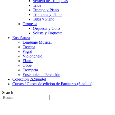
Sexteto de Trompetas
Tríos
Trompa y Piano
Trompeta y Piano
Tuba y Piano
Orquesta
Orquesta y Coro
Solista y Orquesta
Enseñanza
Lenguaje Musical
Trompa
Fagot
Violonchelo
Flauta
Oboe
Trompeta
Ensemble de Percusión
Colección 2i2quartet
Cursos / Clases de edición de Partituras (Sibelius)
Search