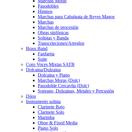
Marchas Moras
Pasodobles
Himnos
Marchas para Cabalgata de Reyes Magos
Marchas
Marchas de procesión
Obras sinfónicas
Solistas y Banda
Transcripciones/Arreglos
Brass Band
Fanfarria
Suite
Coro Voces Mixtas SATB
Dolçaina/Dulzaina
Dolçaina y Piano
Marchas Moras (Dolç)
Pasodoble Cercavila (Dolç)
Soprano, Dulzainas, Metales y Percusión
Dúos
Instrumento solista
Clarinete Bajo
Clarinete Solo
Marimba
Oboe & Fixed Media
Piano Solo