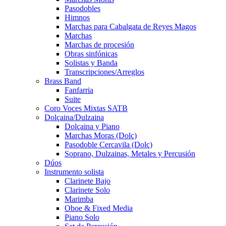
Pasodobles
Himnos
Marchas para Cabalgata de Reyes Magos
Marchas
Marchas de procesión
Obras sinfónicas
Solistas y Banda
Transcripciones/Arreglos
Brass Band
Fanfarria
Suite
Coro Voces Mixtas SATB
Dolçaina/Dulzaina
Dolçaina y Piano
Marchas Moras (Dolç)
Pasodoble Cercavila (Dolç)
Soprano, Dulzainas, Metales y Percusión
Dúos
Instrumento solista
Clarinete Bajo
Clarinete Solo
Marimba
Oboe & Fixed Media
Piano Solo