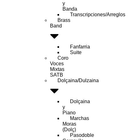
y
Banda
Transcripciones/Arreglos
Brass
Band
Fanfarria
Suite
Coro
Voces
Mixtas
SATB
Dolçaina/Dulzaina
Dolçaina
y
Piano
Marchas
Moras
(Dolç)
Pasodoble