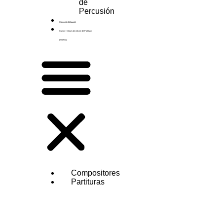
de
Percusión
Colección 2i2quartet
Cursos / Clases de edición de Partituras
(Sibelius)
Compositores
Partituras