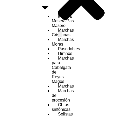
Marcha
Mesera/Pas
Masero
Marchas
Cristianas
Marchas
Moras
Pasodobles
Himnos
Marchas
para
Cabalgata
de
Reyes
Magos
Marchas
Marchas
de
procesión
Obras
sinfónicas
Solistas