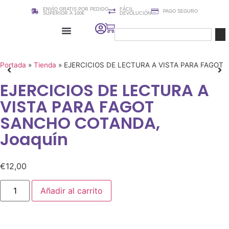
ENVÍO GRATIS POR PEDIDO
FÁCIL
PAGO SEGURO
SUPERIOR A 100€
DEVOLUCIÓN
Cursos / Clases de edición de Partituras (Sibelius)
Portada
»
Tienda
»
EJERCICIOS DE LECTURA A VISTA PARA FAGOT
EJERCICIOS DE LECTURA A
VISTA PARA FAGOT
SANCHO COTANDA,
Joaquín
€
12,00
Añadir al carrito