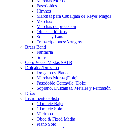
Marchas Moras
Pasodobles
Himnos
Marchas para Cabalgata de Reyes Magos
Marchas
Marchas de procesión
Obras sinfónicas
Solistas y Banda
Transcripciones/Arreglos
Brass Band
Fanfarria
Suite
Coro Voces Mixtas SATB
Dolçaina/Dulzaina
Dolçaina y Piano
Marchas Moras (Dolç)
Pasodoble Cercavila (Dolç)
Soprano, Dulzainas, Metales y Percusión
Dúos
Instrumento solista
Clarinete Bajo
Clarinete Solo
Marimba
Oboe & Fixed Media
Piano Solo