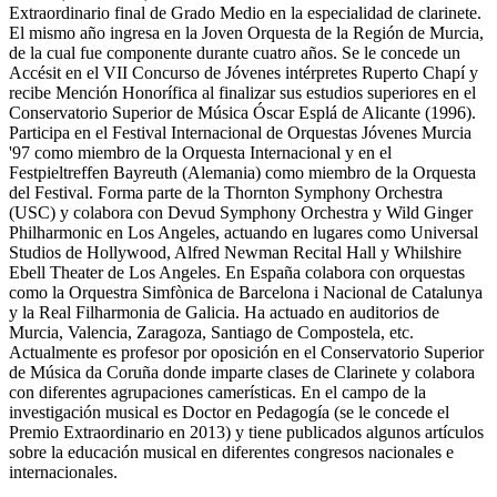
Extraordinario final de Grado Medio en la especialidad de clarinete.
El mismo año ingresa en la Joven Orquesta de la Región de Murcia,
de la cual fue componente durante cuatro años. Se le concede un
Accésit en el VII Concurso de Jóvenes intérpretes Ruperto Chapí y
recibe Mención Honorífica al finalizar sus estudios superiores en el
Conservatorio Superior de Música Óscar Esplá de Alicante (1996).
Participa en el Festival Internacional de Orquestas Jóvenes Murcia
'97 como miembro de la Orquesta Internacional y en el
Festpieltreffen Bayreuth (Alemania) como miembro de la Orquesta
del Festival. Forma parte de la Thornton Symphony Orchestra
(USC) y colabora con Devud Symphony Orchestra y Wild Ginger
Philharmonic en Los Angeles, actuando en lugares como Universal
Studios de Hollywood, Alfred Newman Recital Hall y Whilshire
Ebell Theater de Los Angeles. En España colabora con orquestas
como la Orquestra Simfònica de Barcelona i Nacional de Catalunya
y la Real Filharmonia de Galicia. Ha actuado en auditorios de
Murcia, Valencia, Zaragoza, Santiago de Compostela, etc.
Actualmente es profesor por oposición en el Conservatorio Superior
de Música da Coruña donde imparte clases de Clarinete y colabora
con diferentes agrupaciones camerísticas. En el campo de la
investigación musical es Doctor en Pedagogía (se le concede el
Premio Extraordinario en 2013) y tiene publicados algunos artículos
sobre la educación musical en diferentes congresos nacionales e
internacionales.