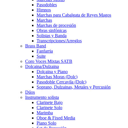
Pasodobles
Himnos
Marchas para Cabalgata de Reyes Magos
Marchas
Marchas de procesión
Obras sinfónicas
Solistas y Banda
Transcripciones/Arreglos
Brass Band
Fanfarria
Suite
Coro Voces Mixtas SATB
Dolçaina/Dulzaina
Dolçaina y Piano
Marchas Moras (Dolç)
Pasodoble Cercavila (Dolç)
Soprano, Dulzainas, Metales y Percusión
Dúos
Instrumento solista
Clarinete Bajo
Clarinete Solo
Marimba
Oboe & Fixed Media
Piano Solo