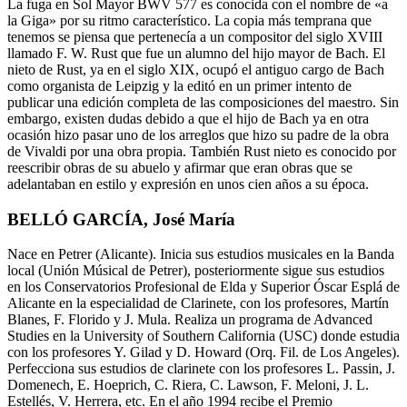
La fuga en Sol Mayor BWV 577 es conocida con el nombre de «a
la Giga» por su ritmo característico. La copia más temprana que
tenemos se piensa que pertenecía a un compositor del siglo XVIII
llamado F. W. Rust que fue un alumno del hijo mayor de Bach. El
nieto de Rust, ya en el siglo XIX, ocupó el antiguo cargo de Bach
como organista de Leipzig y la editó en un primer intento de
publicar una edición completa de las composiciones del maestro. Sin
embargo, existen dudas debido a que el hijo de Bach ya en otra
ocasión hizo pasar uno de los arreglos que hizo su padre de la obra
de Vivaldi por una obra propia. También Rust nieto es conocido por
reescribir obras de su abuelo y afirmar que eran obras que se
adelantaban en estilo y expresión en unos cien años a su época.
BELLÓ GARCÍA, José María
Nace en Petrer (Alicante). Inicia sus estudios musicales en la Banda
local (Unión Músical de Petrer), posteriormente sigue sus estudios
en los Conservatorios Profesional de Elda y Superior Óscar Esplá de
Alicante en la especialidad de Clarinete, con los profesores, Martín
Blanes, F. Florido y J. Mula. Realiza un programa de Advanced
Studies en la University of Southern California (USC) donde estudia
con los profesores Y. Gilad y D. Howard (Orq. Fil. de Los Angeles).
Perfecciona sus estudios de clarinete con los profesores L. Passin, J.
Domenech, E. Hoeprich, C. Riera, C. Lawson, F. Meloni, J. L.
Estellés, V. Herrera, etc. En el año 1994 recibe el Premio