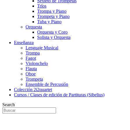
Sexteto de Trompetas
Tríos
Trompa y Piano
Trompeta y Piano
Tuba y Piano
Orquesta
Orquesta y Coro
Solista y Orquesta
Enseñanza
Lenguaje Musical
Trompa
Fagot
Violonchelo
Flauta
Oboe
Trompeta
Ensemble de Percusión
Colección 2i2quartet
Cursos / Clases de edición de Partituras (Sibelius)
Search