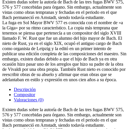
Existen dudas sobre la autoría de Bach de las tres fugas BWV 575,
576 y 577 concebidas para órgano. Sin embargo, actualmente son
vistas como obras tempranas y fechadas en el periodo en el que
Bach permaneció en Arnstadt, siendo todavía estudiante.
La fuga en Sol Mayor BWV 577 es conocida con el nombre de «a
la Giga» por su ritmo característico. La copia más temprana que
tenemos se piensa que pertenecía a un compositor del siglo XVIII
llamado F. W. Rust que fue un alumno del hijo mayor de Bach. El
nieto de Rust, ya en el siglo XIX, ocupó el antiguo cargo de Bach
como organista de Leipzig y la editó en un primer intento de
publicar una edición completa de las composiciones del maestro. Sin
embargo, existen dudas debido a que el hijo de Bach ya en otra
ocasión hizo pasar uno de los arreglos que hizo su padre de la obra
de Vivaldi por una obra propia. También Rust nieto es conocido por
reescribir obras de su abuelo y afirmar que eran obras que se
adelantaban en estilo y expresión en unos cien años a su época.
Descripción
Compositor
Valoraciones (0)
Existen dudas sobre la autoría de Bach de las tres fugas BWV 575,
576 y 577 concebidas para órgano. Sin embargo, actualmente son
vistas como obras tempranas y fechadas en el periodo en el que
Bach permaneció en Arnstadt, siendo todavía estudiante.