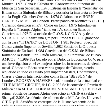
Munich. 1.971 Gana la Cátedra del Conservatorio Superior de
Música de San Sebastián. 1.973 Estrena en España la "Serenata" de
Britten con la Sinfónica de Bilbao y posterior la interpreta en Sevilla
con la Englis Chamber Orchest. 1.974 Colabora en el HORN
CENTER - MUSIC of London. Participando en Montreaux ( C.H. )
Cursando dirección en P.V., Coros en León. 1.975 Introdujo en
España la "Trompa Alpina" tanto en T.V. como en Salas de
Conciertos. 1.976 Es asociado de C .O.S. I. C.O.V.A. y de la
S.G.A.E. 1.979 Realiza una gira por Europa y EE.UU. grabando
con la casa "TITANIC" de BOSTON. 1.981 Profesor Spec. del
Conservatorio Superior de Sevilla. 1.982 Solista de la Orquesta
Sinfónica de Euskadi. 1.984 Catedrático del C.S.M. de Bilbao,
formando la Banda Sinf. Unión Musical, "La Primitiva" de Bilbao "
AMCOS ." 1.989 Fue becado por el Dpto. de Educación G. V. para
una investigación en el extranjero sobre los instrumentos de viento-
metal. Gómez de Edeta creo varios grupos de Cámara, siendo
requerido en todo el Estado para impartir Masters, Conferencias,
Clases y Cursos Internacionales con la firma "BESSON" de
Londres, BOOSEY & HAWKES, colaborando en la actualidad con
"THE MUSIC GROUP", & J.G. 2.002 Se le concede el Premio de
Música de la M. I. ACADEMIA MUNDIAL de C.T. y F.P. Fue el
primer Solista de Trompa Alpina que actuó en CHINA (Pekín y
Shangai) 2.003 Académico de número de la M.I. Acade. Universal
C.T.E. y H. Académico correspte. de la Ilustre Academia de la