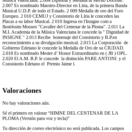
Música Valenciana. 2.004 Diploma y Medalla al Mérito Docente.
2.007 Es nombrado Maestro-Director en Liria, de la primera Banda
Musical U.D.P. de todo el Estado. 2 009 Medalla de oro del Foro
Europeo. 2 010 CEMUJ y Consistorio de Líria le conceden las
Placas a su labor Musical. 2 010 Ingresa en l'Insigne com a
Ilustríssim Mossen "Cavaller del Centenar de la Ploma". 2.011 La
M.I. Academia de la Música Valenciana le concede la " Dignidad de
INSIGNE " 2.013 Recibe homenaje del Consistorio y B.P.en
reconocimiento a su divulgación musical. 2.015 La Corporación de
Gobierno Edetano le concede la Medalla de Oro de su CIUDAD.
2.018 Es nombrado Mestre d’ Honor Extraordinario en ( JB ) OPL.
2.020 El A.M. B.P. le concede la distinción PARE ANTONI y el
Consistorio Edetano el Premio Jaime l.
Valoraciones
No hay valoraciones aún.
Sé el primero en valorar “HIMNE DEL CENTENAR DE LA
PLOMA (Versión para voz y tecla)”
Tu dirección de correo electrónico no será publicada.
Los campos