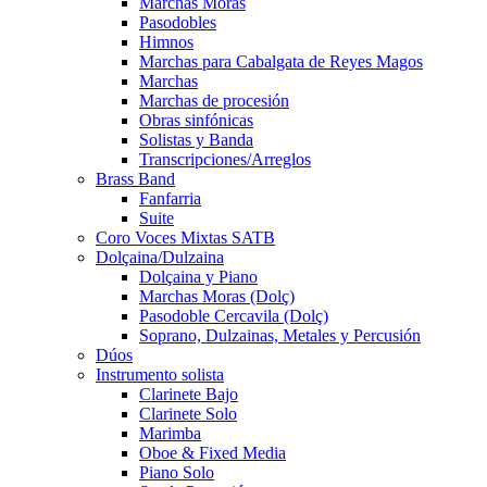
Marchas Moras
Pasodobles
Himnos
Marchas para Cabalgata de Reyes Magos
Marchas
Marchas de procesión
Obras sinfónicas
Solistas y Banda
Transcripciones/Arreglos
Brass Band
Fanfarria
Suite
Coro Voces Mixtas SATB
Dolçaina/Dulzaina
Dolçaina y Piano
Marchas Moras (Dolç)
Pasodoble Cercavila (Dolç)
Soprano, Dulzainas, Metales y Percusión
Dúos
Instrumento solista
Clarinete Bajo
Clarinete Solo
Marimba
Oboe & Fixed Media
Piano Solo