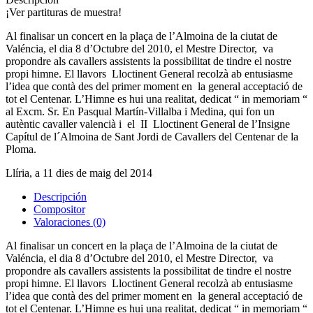
¡Ver partituras de muestra!
Al finalisar un concert en la plaça de l’Almoina de la ciutat de
Valéncia, el dia 8 d’Octubre del 2010, el Mestre Director, va
propondre als cavallers assistents la possibilitat de tindre el nostre
propi himne. El llavors Lloctinent General recolzà ab entusiasme
l’idea que contà des del primer moment en la general acceptació de
tot el Centenar. L’Himne es hui una realitat, dedicat “ in memoriam “
al Excm. Sr. En Pasqual Martín-Villalba i Medina, qui fon un
autèntic cavaller valencià i el II Lloctinent General de l’Insigne
Capítul de l´Almoina de Sant Jordi de Cavallers del Centenar de la
Ploma.
Llíria, a 11 dies de maig del 2014
Descripción
Compositor
Valoraciones (0)
Al finalisar un concert en la plaça de l’Almoina de la ciutat de
Valéncia, el dia 8 d’Octubre del 2010, el Mestre Director, va
propondre als cavallers assistents la possibilitat de tindre el nostre
propi himne. El llavors Lloctinent General recolzà ab entusiasme
l’idea que contà des del primer moment en la general acceptació de
tot el Centenar. L’Himne es hui una realitat, dedicat “ in memoriam “