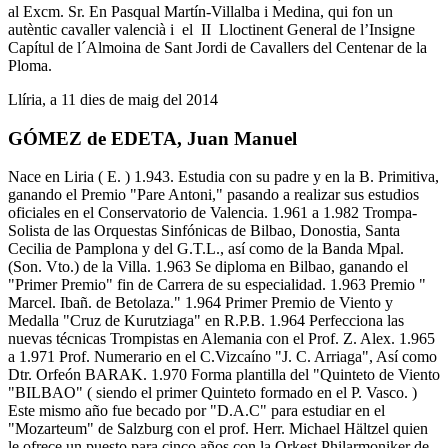
al Excm. Sr. En Pasqual Martín-Villalba i Medina, qui fon un
autèntic cavaller valencià i el II Lloctinent General de l’Insigne
Capítul de l´Almoina de Sant Jordi de Cavallers del Centenar de la
Ploma.
Llíria, a 11 dies de maig del 2014
GÓMEZ de EDETA, Juan Manuel
Nace en Liria ( E. ) 1.943. Estudia con su padre y en la B. Primitiva,
ganando el Premio "Pare Antoni," pasando a realizar sus estudios
oficiales en el Conservatorio de Valencia. 1.961 a 1.982 Trompa-
Solista de las Orquestas Sinfónicas de Bilbao, Donostia, Santa
Cecilia de Pamplona y del G.T.L., así como de la Banda Mpal.
(Son. Vto.) de la Villa. 1.963 Se diploma en Bilbao, ganando el
"Primer Premio" fin de Carrera de su especialidad. 1.963 Premio "
Marcel. Ibañ. de Betolaza." 1.964 Primer Premio de Viento y
Medalla "Cruz de Kurutziaga" en R.P.B. 1.964 Perfecciona las
nuevas técnicas Trompistas en Alemania con el Prof. Z. Alex. 1.965
a 1.971 Prof. Numerario en el C.Vizcaíno "J. C. Arriaga", Así como
Dtr. Orfeón BARAK. 1.970 Forma plantilla del "Quinteto de Viento
"BILBAO" ( siendo el primer Quinteto formado en el P. Vasco. )
Este mismo año fue becado por "D.A.C" para estudiar en el
"Mozarteum" de Salzburg con el prof. Herr. Michael Hältzel quien
le ofrece un puesto para cinco años con la Orkest Philarmoniker de