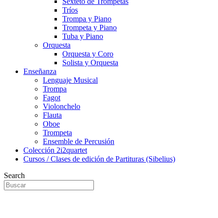
Sexteto de Trompetas
Tríos
Trompa y Piano
Trompeta y Piano
Tuba y Piano
Orquesta
Orquesta y Coro
Solista y Orquesta
Enseñanza
Lenguaje Musical
Trompa
Fagot
Violonchelo
Flauta
Oboe
Trompeta
Ensemble de Percusión
Colección 2i2quartet
Cursos / Clases de edición de Partituras (Sibelius)
Search