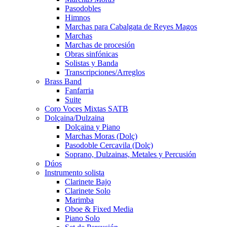
Pasodobles
Himnos
Marchas para Cabalgata de Reyes Magos
Marchas
Marchas de procesión
Obras sinfónicas
Solistas y Banda
Transcripciones/Arreglos
Brass Band
Fanfarria
Suite
Coro Voces Mixtas SATB
Dolçaina/Dulzaina
Dolçaina y Piano
Marchas Moras (Dolç)
Pasodoble Cercavila (Dolç)
Soprano, Dulzainas, Metales y Percusión
Dúos
Instrumento solista
Clarinete Bajo
Clarinete Solo
Marimba
Oboe & Fixed Media
Piano Solo