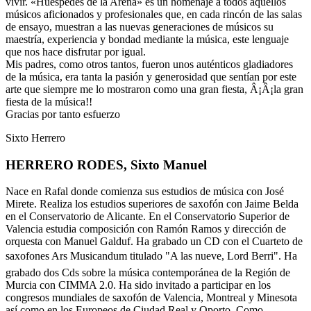
vivir. «Huéspedes de la Arena» es un homenaje a todos aquellos
músicos aficionados y profesionales que, en cada rincón de las salas
de ensayo, muestran a las nuevas generaciones de músicos su
maestría, experiencia y bondad mediante la música, este lenguaje
que nos hace disfrutar por igual.
Mis padres, como otros tantos, fueron unos auténticos gladiadores
de la música, era tanta la pasión y generosidad que sentían por este
arte que siempre me lo mostraron como una gran fiesta, Â¡Â¡la gran
fiesta de la música!!
Gracias por tanto esfuerzo
Sixto Herrero
HERRERO RODES, Sixto Manuel
Nace en Rafal donde comienza sus estudios de música con José
Mirete. Realiza los estudios superiores de saxofón con Jaime Belda
en el Conservatorio de Alicante. En el Conservatorio Superior de
Valencia estudia composición con Ramón Ramos y dirección de
orquesta con Manuel Galduf. Ha grabado un CD con el Cuarteto de
saxofones Ars Musicandum titulado "A las nueve, Lord Berri". Ha
grabado dos Cds sobre la música contemporánea de la Región de
Murcia con CIMMA 2.0. Ha sido invitado a participar en los
congresos mundiales de saxofón de Valencia, Montreal y Minesota
así como en los Europeos de Ciudad Real y Oporto. Como