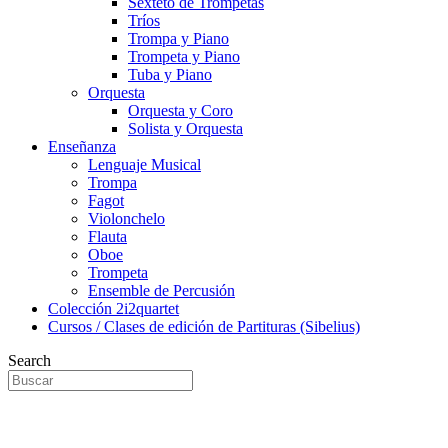
Sexteto de Trompetas
Tríos
Trompa y Piano
Trompeta y Piano
Tuba y Piano
Orquesta
Orquesta y Coro
Solista y Orquesta
Enseñanza
Lenguaje Musical
Trompa
Fagot
Violonchelo
Flauta
Oboe
Trompeta
Ensemble de Percusión
Colección 2i2quartet
Cursos / Clases de edición de Partituras (Sibelius)
Search