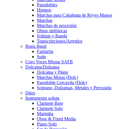
Pasodobles
Himnos
Marchas para Cabalgata de Reyes Magos
Marchas
Marchas de procesión
Obras sinfónicas
Solistas y Banda
Transcripciones/Arreglos
Brass Band
Fanfarria
Suite
Coro Voces Mixtas SATB
Dolçaina/Dulzaina
Dolçaina y Piano
Marchas Moras (Dolç)
Pasodoble Cercavila (Dolç)
Soprano, Dulzainas, Metales y Percusión
Dúos
Instrumento solista
Clarinete Bajo
Clarinete Solo
Marimba
Oboe & Fixed Media
Piano Solo