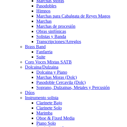
Marchas Moras
Pasodobles
Himnos
Marchas para Cabalgata de Reyes Magos
Marchas
Marchas de procesión
Obras sinfónicas
Solistas y Banda
Transcripciones/Arreglos
Brass Band
Fanfarria
Suite
Coro Voces Mixtas SATB
Dolçaina/Dulzaina
Dolçaina y Piano
Marchas Moras (Dolç)
Pasodoble Cercavila (Dolç)
Soprano, Dulzainas, Metales y Percusión
Dúos
Instrumento solista
Clarinete Bajo
Clarinete Solo
Marimba
Oboe & Fixed Media
Piano Solo