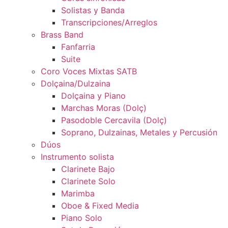
Solistas y Banda
Transcripciones/Arreglos
Brass Band
Fanfarria
Suite
Coro Voces Mixtas SATB
Dolçaina/Dulzaina
Dolçaina y Piano
Marchas Moras (Dolç)
Pasodoble Cercavila (Dolç)
Soprano, Dulzainas, Metales y Percusión
Dúos
Instrumento solista
Clarinete Bajo
Clarinete Solo
Marimba
Oboe & Fixed Media
Piano Solo