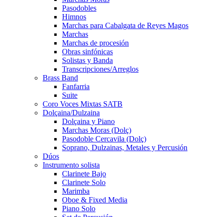
Pasodobles
Himnos
Marchas para Cabalgata de Reyes Magos
Marchas
Marchas de procesión
Obras sinfónicas
Solistas y Banda
Transcripciones/Arreglos
Brass Band
Fanfarria
Suite
Coro Voces Mixtas SATB
Dolçaina/Dulzaina
Dolçaina y Piano
Marchas Moras (Dolç)
Pasodoble Cercavila (Dolç)
Soprano, Dulzainas, Metales y Percusión
Dúos
Instrumento solista
Clarinete Bajo
Clarinete Solo
Marimba
Oboe & Fixed Media
Piano Solo