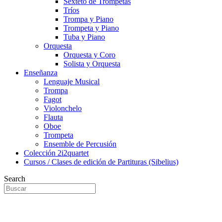
Sexteto de Trompetas
Tríos
Trompa y Piano
Trompeta y Piano
Tuba y Piano
Orquesta
Orquesta y Coro
Solista y Orquesta
Enseñanza
Lenguaje Musical
Trompa
Fagot
Violonchelo
Flauta
Oboe
Trompeta
Ensemble de Percusión
Colección 2i2quartet
Cursos / Clases de edición de Partituras (Sibelius)
Search