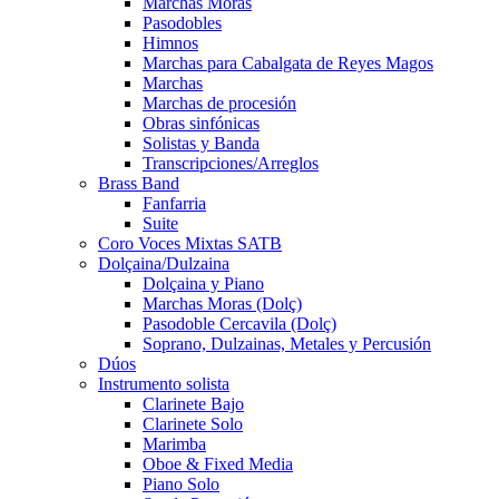
Marchas Moras
Pasodobles
Himnos
Marchas para Cabalgata de Reyes Magos
Marchas
Marchas de procesión
Obras sinfónicas
Solistas y Banda
Transcripciones/Arreglos
Brass Band
Fanfarria
Suite
Coro Voces Mixtas SATB
Dolçaina/Dulzaina
Dolçaina y Piano
Marchas Moras (Dolç)
Pasodoble Cercavila (Dolç)
Soprano, Dulzainas, Metales y Percusión
Dúos
Instrumento solista
Clarinete Bajo
Clarinete Solo
Marimba
Oboe & Fixed Media
Piano Solo