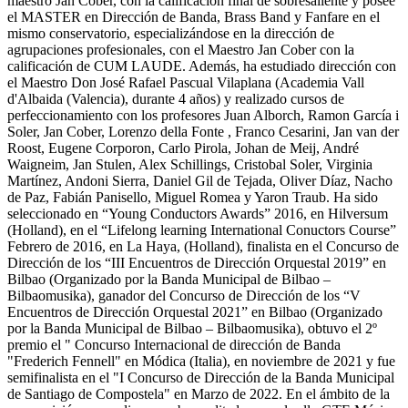
maestro Jan Cober, con la calificación final de sobresaliente y posee
el MASTER en Dirección de Banda, Brass Band y Fanfare en el
mismo conservatorio, especializándose en la dirección de
agrupaciones profesionales, con el Maestro Jan Cober con la
calificación de CUM LAUDE. Además, ha estudiado dirección con
el Maestro Don José Rafael Pascual Vilaplana (Academia Vall
d'Albaida (Valencia), durante 4 años) y realizado cursos de
perfeccionamiento con los profesores Juan Alborch, Ramon García i
Soler, Jan Cober, Lorenzo della Fonte , Franco Cesarini, Jan van der
Roost, Eugene Corporon, Carlo Pirola, Johan de Meij, André
Waigneim, Jan Stulen, Alex Schillings, Cristobal Soler, Virginia
Martínez, Andoni Sierra, Daniel Gil de Tejada, Oliver Díaz, Nacho
de Paz, Fabián Panisello, Miguel Romea y Yaron Traub. Ha sido
seleccionado en “Young Conductors Awards” 2016, en Hilversum
(Holland), en el “Lifelong learning International Conuctors Course”
Febrero de 2016, en La Haya, (Holland), finalista en el Concurso de
Dirección de los “III Encuentros de Dirección Orquestal 2019” en
Bilbao (Organizado por la Banda Municipal de Bilbao –
Bilbaomusika), ganador del Concurso de Dirección de los “V
Encuentros de Dirección Orquestal 2021” en Bilbao (Organizado
por la Banda Municipal de Bilbao – Bilbaomusika), obtuvo el 2º
premio el " Concurso Internacional de dirección de Banda
"Frederich Fennell" en Módica (Italia), en noviembre de 2021 y fue
semifinalista en el "I Concurso de Dirección de la Banda Municipal
de Santiago de Compostela" en Marzo de 2022. En el ámbito de la