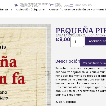
ENVÍO GRATIS POR PEDIDO
FÁCIL
PAGO SEGURO
SUPERIOR A 100€
DEVOLUCIÓN
ñanza
Colección 2i2quartet
Cursos / Clases de edición de Partituras (
PEQUEÑA PIE
ZAPATA ESCUDERO, Juan Antoni
€
9,00
Añadir al ca
Descripción
¡Ver partituras de m
Se trata de una obra de juventud c
cuando trabajaba en la Escuela Munic
Por aquel momento yo tocaba al pia
sirvieron de inspiración para escribir
fuerza que solo la trompa es capaz d
Tras muchos años de espera guardada
año 2.014 en el Conservatorio de Car
pianista Lidia Haro.
Juan A. Zapata