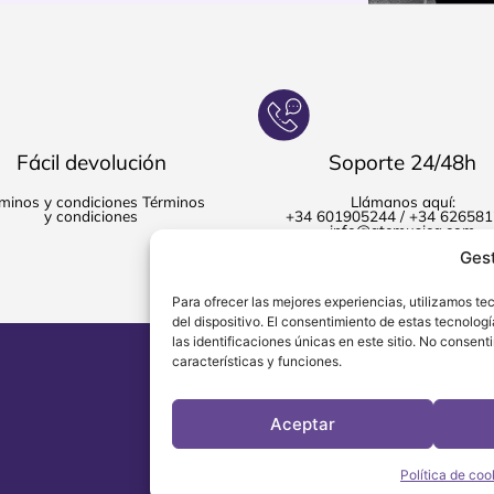
Fácil devolución
Soporte 24/48h
minos y condiciones Términos
Llámanos aquí:
y condiciones
+34 601905244 / +34 62658
info@gtemusica.com
Ges
Para ofrecer las mejores experiencias, utilizamos t
del dispositivo. El consentimiento de estas tecnolo
las identificaciones únicas en este sitio. No consent
Enlaces
Ay
características y funciones.
Compositores
Polít
Colección 2ilquartet
Avis
Curso / Clases
Polí
Aceptar
Tienda
Acce
Política de coo