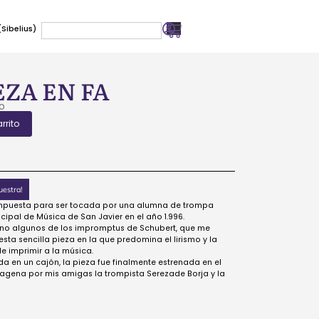
Sibelius)
ZA EN FA
o
rrito
uestra!
ompuesta para ser tocada por una alumna de trompa
ipal de Música de San Javier en el año 1.996.
no algunos de los impromptus de Schubert, que me
 esta sencilla pieza en la que predomina el lirismo y la
e imprimir a la música.
 en un cajón, la pieza fue finalmente estrenada en el
tagena por mis amigas la trompista Serezade Borja y la