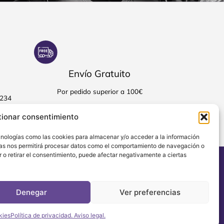
Envío Gratuito
Por pedido superior a 100€
1234
tionar consentimiento
ecnologías como las cookies para almacenar y/o acceder a la información
gías nos permitirá procesar datos como el comportamiento de navegación o
ir o retirar el consentimiento, puede afectar negativamente a ciertas
uda
Contacto
ica de Privacidad
Avenida de Alcoy, 4, Biar, Alicante,
o Legal
03410, España
tica de Cookies
+34 601905244/ +34 626581234
Denegar
Ver preferencias
siblidad
info@gtemusica.com
Lunes-Viernes / 9:00h. - 16:00h.
kies
Política de privacidad. Aviso legal.