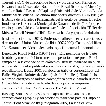
Torrent, etc). Y de dirección de banda y orquesta con Francisco
Navarro Lara (Associated Board of the Royal Schools of Music) y
con José Rafael Pascual-Vilaplana (Universidad de Alicante-Banda
Municipal de Villena). Miembro fundador y director (1980-1981) de
la Banda de la Brigada Paracaidista del Ejército de Tierra. Director
fundador de la Escuela Municipal de Xaramita de Ibi (1994), que
creció y consolidó con la formalización de la Asociación "Taller de
Música Castell Vermell d'Ibi". De cuya banda y grupo de dulzainas
ha sido director hasta 2013. Profesor, subdirector, en varias etapas y
director de la Unión Musical de Ibi (1997-2000). Coautor del libro
"La Xaramita en Alcoi"; dedicado especialmente a la memoria de
Benedicto Ripoll Peidro (1907-1999). Encargándose de la parte
histórica y musical del instrumento, repertorio e intérprete. En el
campo de la investigación folclórico-musical ha realizado un buen
número de artículos publicados en diversas revistas, libros y álbumes
recopilatorios. Desde 2001 colabora en trabajos coreográficos del
Ballet Virginia Bolufer de Alcoi (más de 15 ballets). También ha
realizado encargos de música coreográfica para el bailarín Ricardo
Giner (Murcia) y de espectáculo de calle para las empresas
carroceras "Artefacte" y "Carros de Foc" de Sant Vicent del
Raspeig. Son destacables los montajes músico-teatrales con
composiciones propias y adaptaciones realizadas para el Grupo de
Teatro "Font Viva" de Ibi (Enjogasats-2005, La vida en viu-