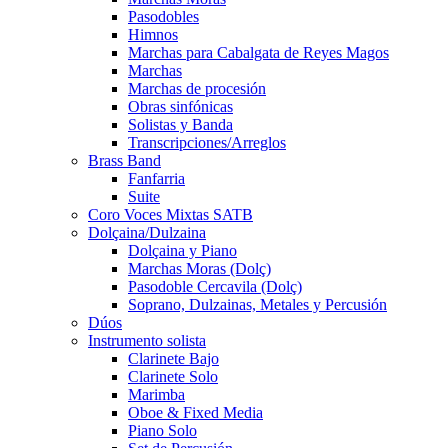
Pasodobles
Himnos
Marchas para Cabalgata de Reyes Magos
Marchas
Marchas de procesión
Obras sinfónicas
Solistas y Banda
Transcripciones/Arreglos
Brass Band
Fanfarria
Suite
Coro Voces Mixtas SATB
Dolçaina/Dulzaina
Dolçaina y Piano
Marchas Moras (Dolç)
Pasodoble Cercavila (Dolç)
Soprano, Dulzainas, Metales y Percusión
Dúos
Instrumento solista
Clarinete Bajo
Clarinete Solo
Marimba
Oboe & Fixed Media
Piano Solo