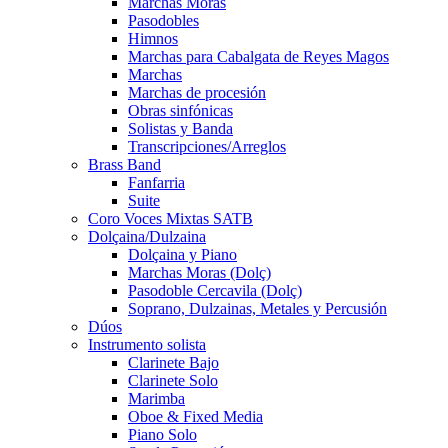
Marchas Moras
Pasodobles
Himnos
Marchas para Cabalgata de Reyes Magos
Marchas
Marchas de procesión
Obras sinfónicas
Solistas y Banda
Transcripciones/Arreglos
Brass Band
Fanfarria
Suite
Coro Voces Mixtas SATB
Dolçaina/Dulzaina
Dolçaina y Piano
Marchas Moras (Dolç)
Pasodoble Cercavila (Dolç)
Soprano, Dulzainas, Metales y Percusión
Dúos
Instrumento solista
Clarinete Bajo
Clarinete Solo
Marimba
Oboe & Fixed Media
Piano Solo