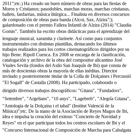
2011"¦etc.) Ha creado un buen número de obras para las fiestas de
Moros y Cristianos; pasodobles, marchas moras, marchas cristianas,
ballets, fanfarrias, música litúrgica... Finalista en diversos concursos
de composición de obras para banda (Alcoi, Sax, Alzira"¦);
galardonado con el premio Fallera Infantil de Alzira (2014) "Claudia
Gomis". También ha escrito obras didácticas para el aprendizaje del
lenguaje musical, xaramita y clarinete. Así como para conjuntos
instrumentales con distintas plantillas, destacando los últimos
trabajos realizados para los cortos cinematográficos dirigidos por su
hijo Bene. Ripoll Cuenca. En 2008 se encarga de la clasificación,
catalogación y archivo de la obra del compositor alicantino José
Viudes Sevila (fondos del Asilo San Joaquín de Ibi) que consta de
más de doscientas obras la mayoría de ellas inéditas. Director
invitado y posteriormente titular de la Colla de Dolçaines i Percussió
"El Sogall" de Castalla (2008). Ha participado, colaborado o
dirigido diversos trabajos discográficos: "Gitana", "Fundadors",
"Setembre", "Argelians", "10 anys", "Lagebreb", "Alegría Gitana",
"Antologia de la Dolçaina i el tabal" (Institut Valenciá de la
Música)"¦etc. De la mano de la Asociación de Reyes Magos de Ibi,
idea e impulsa la creación del exitoso "Concierto de Navidad y
Reyes" en el que participan todos los centros escolares de Ibi y el
"Concurso Internacional de Composición de Marcha para Cabalgata