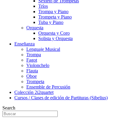
Sexteto de Trompetas
Tríos
Trompa y Piano
Trompeta y Piano
Tuba y Piano
Orquesta
Orquesta y Coro
Solista y Orquesta
Enseñanza
Lenguaje Musical
Trompa
Fagot
Violonchelo
Flauta
Oboe
Trompeta
Ensemble de Percusión
Colección 2i2quartet
Cursos / Clases de edición de Partituras (Sibelius)
Search