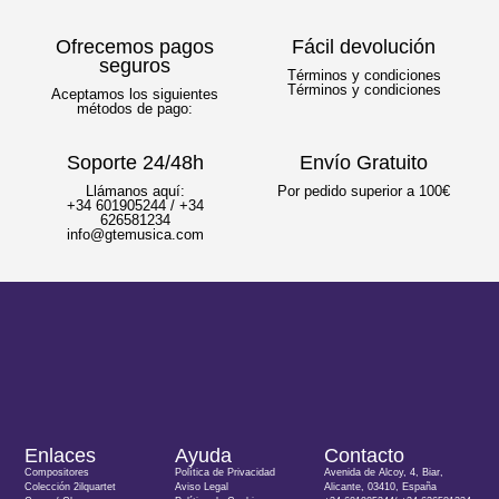
Ofrecemos pagos
Fácil devolución
seguros
Términos y condiciones
Términos y condiciones
Aceptamos los siguientes
métodos de pago:
Soporte 24/48h
Envío Gratuito
Llámanos aquí:
Por pedido superior a 100€
+34 601905244 / +34
626581234
info@gtemusica.com
Enlaces
Ayuda
Contacto
Compositores
Política de Privacidad
Avenida de Alcoy, 4, Biar,
Colección 2ilquartet
Aviso Legal
Alicante, 03410, España