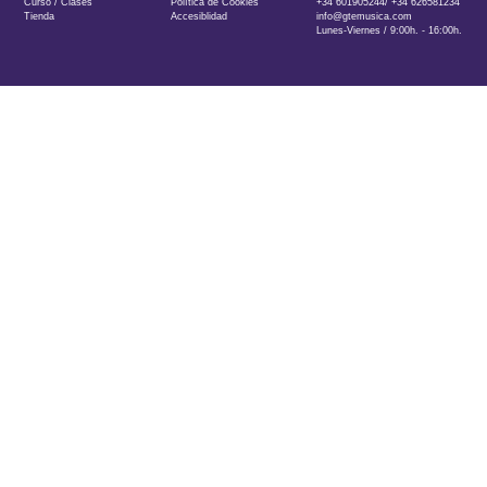
Curso / Clases
Política de Cookies
+34 601905244/ +34 626581234
Tienda
Accesiblidad
info@gtemusica.com
Lunes-Viernes / 9:00h. - 16:00h.