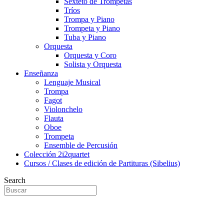
Sexteto de Trompetas
Tríos
Trompa y Piano
Trompeta y Piano
Tuba y Piano
Orquesta
Orquesta y Coro
Solista y Orquesta
Enseñanza
Lenguaje Musical
Trompa
Fagot
Violonchelo
Flauta
Oboe
Trompeta
Ensemble de Percusión
Colección 2i2quartet
Cursos / Clases de edición de Partituras (Sibelius)
Search