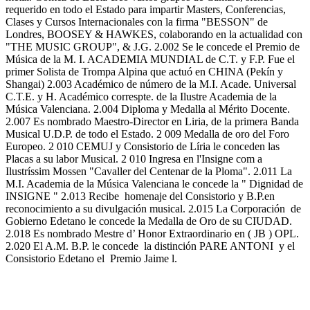
requerido en todo el Estado para impartir Masters, Conferencias,
Clases y Cursos Internacionales con la firma "BESSON" de
Londres, BOOSEY & HAWKES, colaborando en la actualidad con
"THE MUSIC GROUP", & J.G. 2.002 Se le concede el Premio de
Música de la M. I. ACADEMIA MUNDIAL de C.T. y F.P. Fue el
primer Solista de Trompa Alpina que actuó en CHINA (Pekín y
Shangai) 2.003 Académico de número de la M.I. Acade. Universal
C.T.E. y H. Académico correspte. de la Ilustre Academia de la
Música Valenciana. 2.004 Diploma y Medalla al Mérito Docente.
2.007 Es nombrado Maestro-Director en Liria, de la primera Banda
Musical U.D.P. de todo el Estado. 2 009 Medalla de oro del Foro
Europeo. 2 010 CEMUJ y Consistorio de Líria le conceden las
Placas a su labor Musical. 2 010 Ingresa en l'Insigne com a
Ilustríssim Mossen "Cavaller del Centenar de la Ploma". 2.011 La
M.I. Academia de la Música Valenciana le concede la " Dignidad de
INSIGNE " 2.013 Recibe homenaje del Consistorio y B.P.en
reconocimiento a su divulgación musical. 2.015 La Corporación de
Gobierno Edetano le concede la Medalla de Oro de su CIUDAD.
2.018 Es nombrado Mestre d’ Honor Extraordinario en ( JB ) OPL.
2.020 El A.M. B.P. le concede la distinción PARE ANTONI y el
Consistorio Edetano el Premio Jaime l.