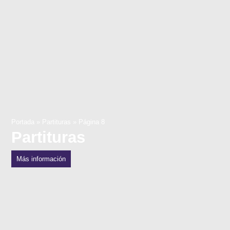
Portada
»
Partituras
»
Página 8
Partituras
Más información