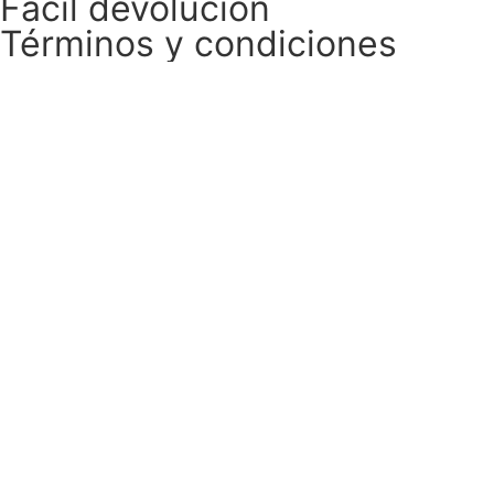
Fácil devolución
Términos y condiciones
Términos y condiciones
Soporte 24/48h
Llámanos aquí:
+34 601905244 / +34
626581234
info@gtemusica.com
Envío Gratuito
Por pedido superior a 100€