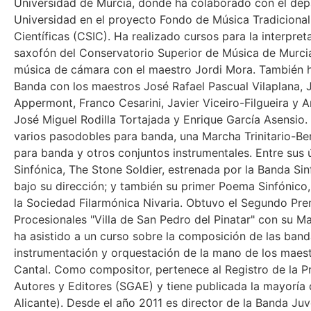
Universidad de Murcia, donde ha colaborado con el dep
Universidad en el proyecto Fondo de Música Tradicional
Científicas (CSIC). Ha realizado cursos para la interpre
saxofón del Conservatorio Superior de Música de Murcia 
música de cámara con el maestro Jordi Mora. También h
Banda con los maestros José Rafael Pascual Vilaplana, 
Appermont, Franco Cesarini, Javier Viceiro-Filgueira y 
José Miguel Rodilla Tortajada y Enrique García Asensi
varios pasodobles para banda, una Marcha Trinitario-Be
para banda y otros conjuntos instrumentales. Entre sus 
Sinfónica, The Stone Soldier, estrenada por la Banda S
bajo su dirección; y también su primer Poema Sinfónico, 
la Sociedad Filarmónica Nivaria. Obtuvo el Segundo Pr
Procesionales "Villa de San Pedro del Pinatar" con su 
ha asistido a un curso sobre la composición de las ban
instrumentación y orquestación de la mano de los maest
Cantal. Como compositor, pertenece al Registro de la P
Autores y Editores (SGAE) y tiene publicada la mayoría 
Alicante). Desde el año 2011 es director de la Banda Juv