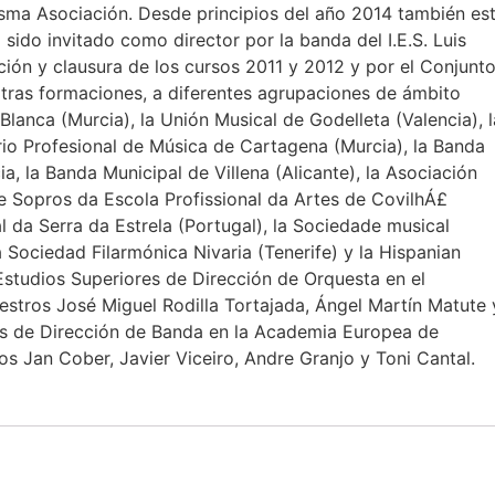
isma Asociación. Desde principios del año 2014 también es
 sido invitado como director por la banda del I.E.S. Luis
ón y clausura de los cursos 2011 y 2012 y por el Conjunt
 otras formaciones, a diferentes agrupaciones de ámbito
lanca (Murcia), la Unión Musical de Godelleta (Valencia), l
rio Profesional de Música de Cartagena (Murcia), la Banda
, la Banda Municipal de Villena (Alicante), la Asociación
e Sopros da Escola Profissional da Artes de CovilhÁ£
l da Serra da Estrela (Portugal), la Sociedade musical
Sociedad Filarmónica Nivaria (Tenerife) y la Hispanian
studios Superiores de Dirección de Orquesta en el
stros José Miguel Rodilla Tortajada, Ángel Martín Matute 
os de Dirección de Banda en la Academia Europea de
s Jan Cober, Javier Viceiro, Andre Granjo y Toni Cantal.