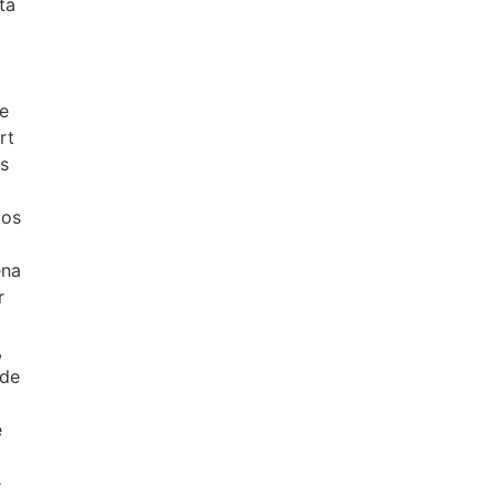
ta
de
rt
os
los
ena
r
,
 de
e
e