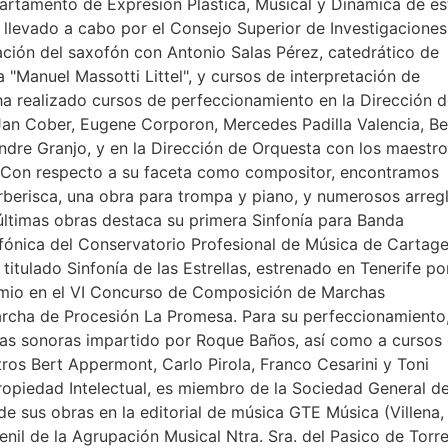
artamento de Expresión Plástica, Musical y Dinámica de es
 llevado a cabo por el Consejo Superior de Investigaciones
tación del saxofón con Antonio Salas Pérez, catedrático de
"Manuel Massotti Littel", y cursos de interpretación de
a realizado cursos de perfeccionamiento en la Dirección 
Jan Cober, Eugene Corporon, Mercedes Padilla Valencia, Be
Andre Granjo, y en la Dirección de Orquesta con los maestr
o. Con respecto a su faceta como compositor, encontramos
rberisca, una obra para trompa y piano, y numerosos arreg
últimas obras destaca su primera Sinfonía para Banda
infónica del Conservatorio Profesional de Música de Cartag
titulado Sinfonía de las Estrellas, estrenado en Tenerife po
emio en el VI Concurso de Composición de Marchas
Marcha de Procesión La Promesa. Para su perfeccionamiento
das sonoras impartido por Roque Baños, así como a cursos
ros Bert Appermont, Carlo Pirola, Franco Cesarini y Toni
ropiedad Intelectual, es miembro de la Sociedad General d
de sus obras en la editorial de música GTE Música (Villena,
enil de la Agrupación Musical Ntra. Sra. del Pasico de Torr