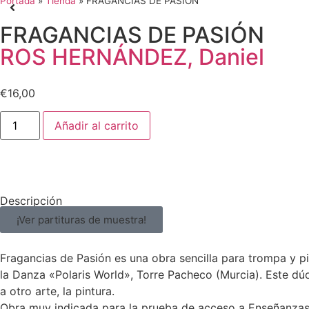
Portada
»
Tienda
»
FRAGANCIAS DE PASIÓN
FRAGANCIAS DE PASIÓN
ROS HERNÁNDEZ, Daniel
€
16,00
Añadir al carrito
Descripción
¡Ver partituras de muestra!
Fragancias de Pasión es una obra sencilla para trompa y 
la Danza «Polaris World», Torre Pacheco (Murcia). Este dú
a otro arte, la pintura.
Obra muy indicada para la prueba de acceso a Enseñanzas 