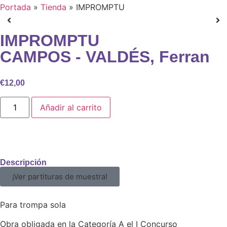
Portada
»
Tienda
»
IMPROMPTU
IMPROMPTU
CAMPOS - VALDÉS, Ferran
€
12,00
Añadir al carrito
Descripción
¡Ver partituras de muestra!
Para trompa sola
Obra obligada en la Categoría A el I Concurso