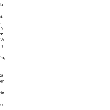
la
as
,
 y
s:
 W.
ig
ón,
za
 en
nda
 su