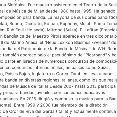
a Sinfónica. Fue maestro asistente en el Teatro de la Scal
ipal de Música de Milán desde 1980 hasta 1995. Ha ganado
omposición para banda. La mayoría de sus obras bandístic
Belati, Boario, Dicorato, Edipan, Euphony, Mulph, Primo Tema
m, Ruh Emil (Holanda), Mitropa (Suiza), P. Lafitan (Francia)
n bandística del Maestro Pirola aparece en tres diccionario
. II de Marino Anesa, el "Neue Lexikon Blasmusikwesens" de
lopedia del Patrimonio de la Banda de Música" de W.H. Rehr
ola también aparece bajo el pseudónimo de "Picarband" y ha
ado parte en jurados de numerosos concursos de composici
ién en concursos internacionales, en países como Suiza,
o, Países Bajos, Inglaterra o Corea. También lleva a cabo
e banda en diversas regiones italianas, como los que reali
das de Música de Italia) Desde 2007 hasta 2013 participa
 y prepara bandas juveniles con canciones educativas
aciones. En 2015 dirigió y compuso la música para la Ba
monte). Entre 1999 y 2008 fue miembro de la dirección
o de Oro" de Riva del Garda (Italia) y actualmente continúa