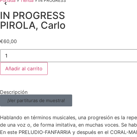
Portada
»
Tienda
»
IN PROGRESS
IN PROGRESS
PIROLA, Carlo
€
60,00
Añadir al carrito
Descripción
¡Ver partituras de muestra!
Hablando en términos musicales, una progresión es la repe
de una voz o, de forma imitativa, en muchas voces. Se hab
En este PRELUDIO-FANFARRIA y después en el CORAL-MARCH