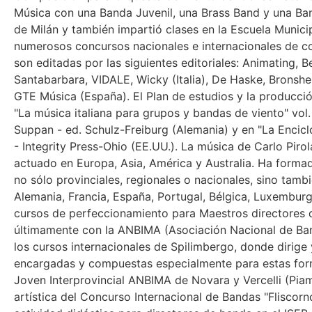
Música con una Banda Juvenil, una Brass Band y una Band
de Milán y también impartió clases en la Escuela Munic
numerosos concursos nacionales e internacionales de c
son editadas por las siguientes editoriales: Animating, 
Santabarbara, VIDALE, Wicky (Italia), De Haske, Bronshei
GTE Música (España). El Plan de estudios y la producció
"La música italiana para grupos y bandas de viento" vol
Suppan - ed. Schulz-Freiburg (Alemania) y en "La Encic
- Integrity Press-Ohio (EE.UU.). La música de Carlo Pir
actuado en Europa, Asia, América y Australia. Ha form
no sólo provinciales, regionales o nacionales, sino tamb
Alemania, Francia, España, Portugal, Bélgica, Luxemburg
cursos de perfeccionamiento para Maestros directores d
últimamente con la ANBIMA (Asociación Nacional de Ban
los cursos internacionales de Spilimbergo, donde dirige
encargadas y compuestas especialmente para estas form
Joven Interprovincial ANBIMA de Novara y Vercelli (Pia
artística del Concurso Internacional de Bandas "Fliscorn