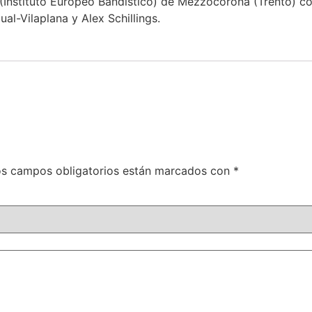
 (Instituto Europeo Bandístico) de Mezzocorona (Trento) c
al-Vilaplana y Alex Schillings.
s campos obligatorios están marcados con
*