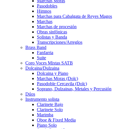
Marchas Moras
Pasodobles
Himnos
Marchas para Cabalgata de Reyes Magos
Marchas
Marchas de procesión
Obras sinfónicas
Solistas y Banda
Transcripciones/Arreglos
Brass Band
Fanfarria
Suite
Coro Voces Mixtas SATB
Dolçaina/Dulzaina
Dolçaina y Piano
Marchas Moras (Dolç)
Pasodoble Cercavila (Dolç)
Soprano, Dulzainas, Metales y Percusión
Dúos
Instrumento solista
Clarinete Bajo
Clarinete Solo
Marimba
Oboe & Fixed Media
Piano Solo