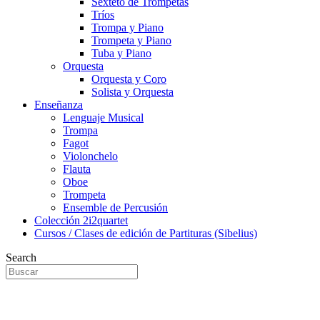
Sexteto de Trompetas
Tríos
Trompa y Piano
Trompeta y Piano
Tuba y Piano
Orquesta
Orquesta y Coro
Solista y Orquesta
Enseñanza
Lenguaje Musical
Trompa
Fagot
Violonchelo
Flauta
Oboe
Trompeta
Ensemble de Percusión
Colección 2i2quartet
Cursos / Clases de edición de Partituras (Sibelius)
Search