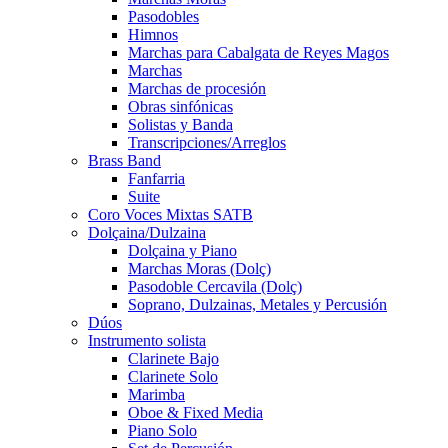
Pasodobles
Himnos
Marchas para Cabalgata de Reyes Magos
Marchas
Marchas de procesión
Obras sinfónicas
Solistas y Banda
Transcripciones/Arreglos
Brass Band
Fanfarria
Suite
Coro Voces Mixtas SATB
Dolçaina/Dulzaina
Dolçaina y Piano
Marchas Moras (Dolç)
Pasodoble Cercavila (Dolç)
Soprano, Dulzainas, Metales y Percusión
Dúos
Instrumento solista
Clarinete Bajo
Clarinete Solo
Marimba
Oboe & Fixed Media
Piano Solo