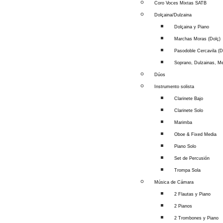
Coro Voces Mixtas SATB
Dolçaina/Dulzaina
Dolçaina y Piano
Marchas Moras (Dolç)
Pasodoble Cercavila (D
Soprano, Dulzainas, Me
Dúos
Instrumento solista
Clarinete Bajo
Clarinete Solo
Marimba
Oboe & Fixed Media
Piano Solo
Set de Percusión
Trompa Sola
Música de Cámara
2 Flautas y Piano
2 Pianos
2 Trombones y Piano