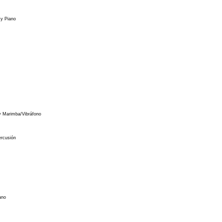
y Piano
n
y Marimba/Vibráfono
rcusión
ano