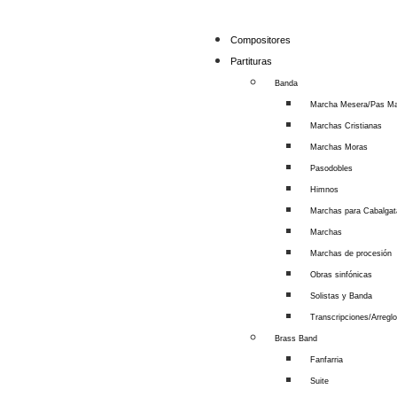
Compositores
Partituras
Banda
Marcha Mesera/Pas M
Marchas Cristianas
Marchas Moras
Pasodobles
Himnos
Marchas para Cabalga
Marchas
Marchas de procesión
Obras sinfónicas
Solistas y Banda
Transcripciones/Arregl
Brass Band
Fanfarria
Suite