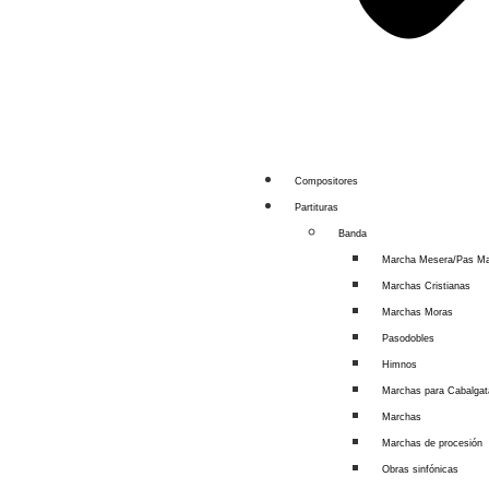
Compositores
Partituras
Banda
Marcha Mesera/Pas M
Marchas Cristianas
Marchas Moras
Pasodobles
Himnos
Marchas para Cabalga
Marchas
Marchas de procesión
Obras sinfónicas