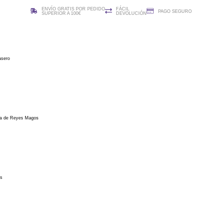
ENVÍO GRATIS POR PEDIDO
FÁCIL
PAGO SEGURO
SUPERIOR A 100€
DEVOLUCIÓN
asero
ta de Reyes Magos
os