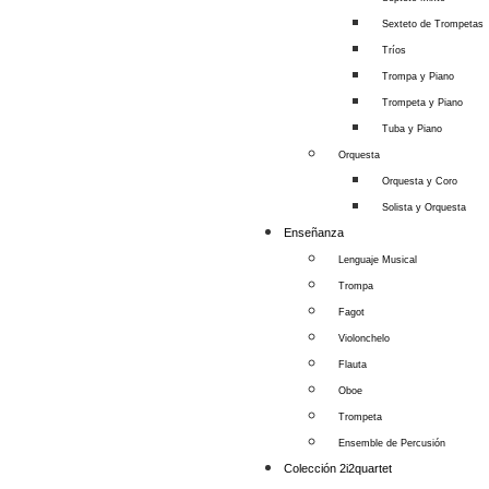
Sexteto de Trompetas
Tríos
Trompa y Piano
Trompeta y Piano
Tuba y Piano
Orquesta
Orquesta y Coro
Solista y Orquesta
Enseñanza
Lenguaje Musical
Trompa
Fagot
Violonchelo
Flauta
Oboe
Trompeta
Ensemble de Percusión
Colección 2i2quartet