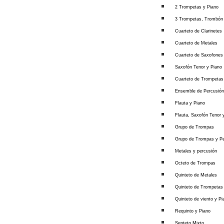
2 Trompetas y Piano
3 Trompetas, Trombón 
Cuarteto de Clarinetes
Cuarteto de Metales
Cuarteto de Saxofones
Saxofón Tenor y Piano
Cuarteto de Trompetas
Ensemble de Percusió
Flauta y Piano
Flauta, Saxofón Tenor 
Grupo de Trompas
Grupo de Trompas y Pe
Metales y percusión
Octeto de Trompas
Quinteto de Metales
Quinteto de Trompetas
Quinteto de viento y Pi
Requinto y Piano
Septeto Mixto