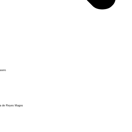
asero
ta de Reyes Magos