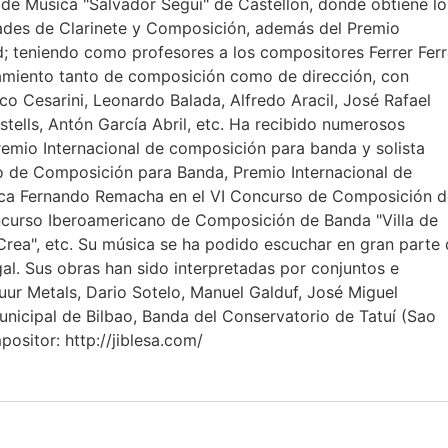
or de Música "Salvador Seguí" de Castellón, donde obtiene lo
idades de Clarinete y Composición, además del Premio
ad; teniendo como profesores a los compositores Ferrer Fer
namiento tanto de composición como de dirección, con
co Cesarini, Leonardo Balada, Alfredo Aracil, José Rafael
tells, Antón García Abril, etc. Ha recibido numerosos
emio Internacional de composición para banda y solista
go de Composición para Banda, Premio Internacional de
eca Fernando Remacha en el VI Concurso de Composición d
oncurso Iberoamericano de Composición de Banda "Villa de
 Crea", etc. Su música se ha podido escuchar en gran parte 
gal. Sus obras han sido interpretadas por conjuntos e
uur Metals, Dario Sotelo, Manuel Galduf, José Miguel
unicipal de Bilbao, Banda del Conservatorio de Tatuí (Sao
positor: http://jiblesa.com/