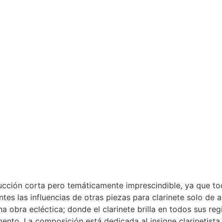
ucción corta pero temáticamente imprescindible, ya que to
tes las influencias de otras piezas para clarinete solo de
una obra ecléctica; donde el clarinete brilla en todos sus r
nto. La composición está dedicada al insigne clarinetista 