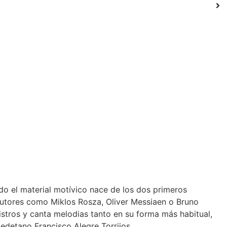
do el material motívico nace de los dos primeros
 autores como Miklos Rosza, Oliver Messiaen o Bruno
egistros y canta melodias tanto en su forma más habitual,
edetano Francisco Alegre Torrijos.