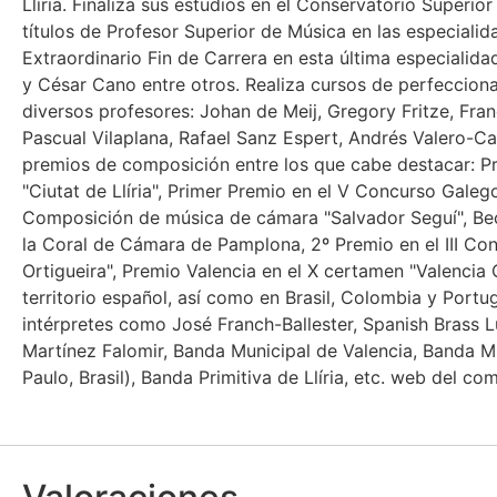
Llíria. Finaliza sus estudios en el Conservatorio Superi
títulos de Profesor Superior de Música en las especial
Extraordinario Fin de Carrera en esta última especialid
y César Cano entre otros. Realiza cursos de perfeccio
diversos profesores: Johan de Meij, Gregory Fritze, Fran
Pascual Vilaplana, Rafael Sanz Espert, Andrés Valero-Cas
premios de composición entre los que cabe destacar: Pr
"Ciutat de Llíria", Primer Premio en el V Concurso Gale
Composición de música de cámara "Salvador Seguí", B
la Coral de Cámara de Pamplona, 2º Premio en el III C
Ortigueira", Premio Valencia en el X certamen "Valencia
territorio español, así como en Brasil, Colombia y Portu
intérpretes como José Franch-Ballester, Spanish Brass L
Martínez Falomir, Banda Municipal de Valencia, Banda M
Paulo, Brasil), Banda Primitiva de Llíria, etc. web del com