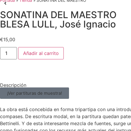
Portada
»
Tienda
»
SONATINA DEL MAESTRO
SONATINA DEL MAESTRO
BLESA LULL, José Ignacio
€
15,00
Añadir al carrito
Descripción
¡Ver partituras de muestra!
La obra está concebida en forma tripartipa con una introd
compases. De escritura modal, en la partitura quedan paten
Bettinelli. Y de esta interesante mezcla de fuentes, surge 
como fusionadas con los recursos más actuales del instrume