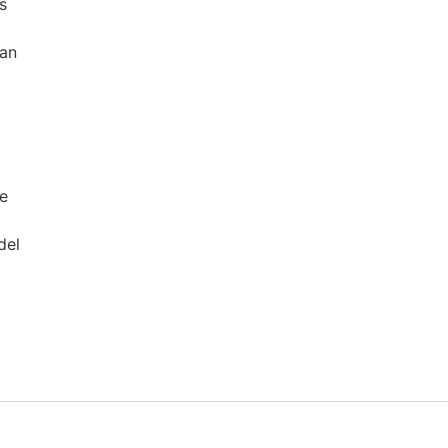
s
ran
e
del