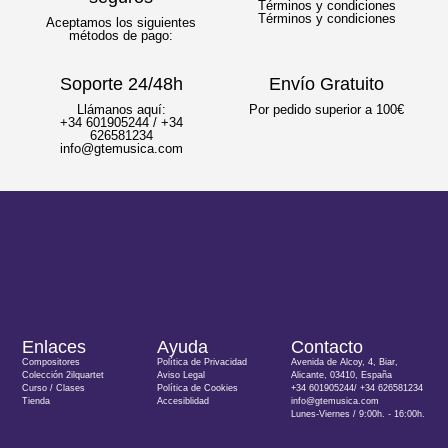
Términos y condiciones
Términos y condiciones
Aceptamos los siguientes
métodos de pago:
Soporte 24/48h
Envío Gratuito
Llámanos aquí:
Por pedido superior a 100€
+34 601905244 / +34
626581234
info@gtemusica.com
Enlaces
Ayuda
Contacto
Compositores
Política de Privacidad
Avenida de Alcoy, 4, Biar,
Colección 2ilquartet
Aviso Legal
Alicante, 03410, España
Curso / Clases
Política de Cookies
+34 601905244/ +34 626581234
Tienda
Accesiblidad
info@gtemusica.com
Lunes-Viernes / 9:00h. - 16:00h.