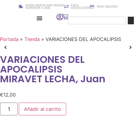
ENVÍO GRATIS POR PEDIDO
FÁCIL
PAGO SEGURO
SUPERIOR A 100€
DEVOLUCIÓN
Cursos / Clases de edición de Partituras (Sibelius)
Portada
»
Tienda
»
VARIACIONES DEL APOCALIPSIS
VARIACIONES DEL
APOCALIPSIS
MIRAVET LECHA, Juan
€
12,00
Añadir al carrito