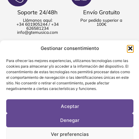
Soporte 24/48h
Envío Gratuito
Llámanos aquí:
Por pedido superior a
+34 601905244 / +34
100€
626581234
info@gtemusica.com
Gestionar consentimiento
Para ofrecer las mejores experiencias, utilizamos tecnologías como las
cookies para almacenar y/o acceder a la información del dispositivo. El
consentimiento de estas tecnologías nos permitirá procesar datos como
el comportamiento de navegación o las identificaciones únicas en este
sitio. No consentir o retirar el consentimiento, puede afectar
negativamente a ciertas características y funciones.
Aceptar
Enlaces
Ayuda
Contacto
Compositores
Política de Privacidad
Avenida de Alcoy, 4, Biar,
Denegar
Colección 2ilquartet
Aviso Legal
Alicante, 03410, España
Curso / Clases
Política de Cookies
+34 601905244/ +34 626581234
Tienda
Accesiblidad
info@gtemusica.com
Ver preferencias
Lunes-Viernes / 9:00h. - 16:00h.